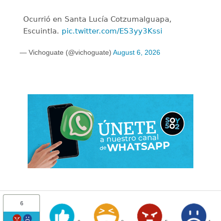
Ocurrió en Santa Lucía Cotzumalguapa,
Escuintla.
pic.twitter.com/ES3yy3Kssi
— Vichoguate (@vichoguate)
August 6, 2026
6