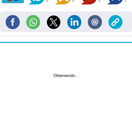
0
0
5
1
Obteniendo...