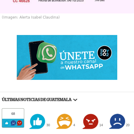
(Imagen: Alerta Isabel Claudina)
ÚLTIMAS NOTICIAS DE GUATEMALA
68
30
4
14
20