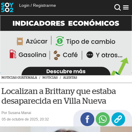
Login
/
Registrarme
NOTICIAS GUATEMALA
/
NOTICIAS
/
ALERTAS
Localizan a Brittany que estaba
desaparecida en Villa Nueva
Por Susana Manai
05 de octubre de 2025, 20:32