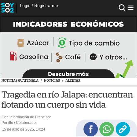
Login
/
Registrarme
NOTICIAS GUATEMALA
/
NOTICIAS
/
ALERTAS
Tragedia en río Jalapa: encuentran
flotando un cuerpo sin vida
Con información de Francisco
Portillo / Colaborador
15 de julio de 2025, 14:24