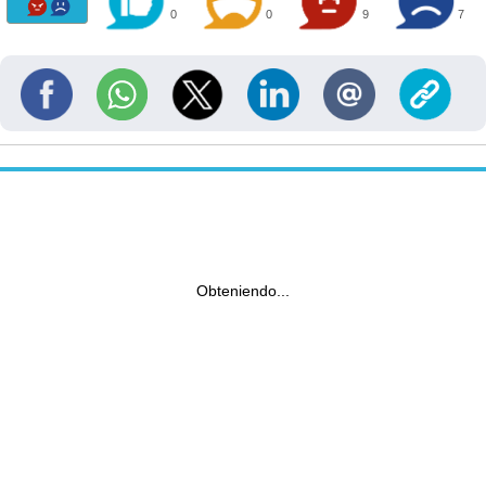
0
0
9
7
Obteniendo...