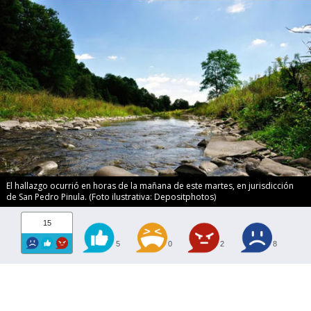
El hallazgo ocurrió en horas de la mañana de este martes, en jurisdicción
de San Pedro Pinula. (Foto ilustrativa: Depositphotos)
15
5
0
2
8