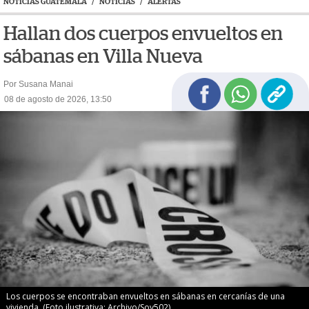
NOTICIAS GUATEMALA
/
NOTICIAS
/
ALERTAS
Hallan dos cuerpos envueltos en
sábanas en Villa Nueva
Por Susana Manai
08 de agosto de 2026, 13:50
Los cuerpos se encontraban envueltos en sábanas en cercanías de una
vivienda. (Foto ilustrativa: Archivo/Soy502)