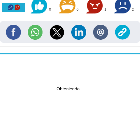
0
0
1
2
Obteniendo...