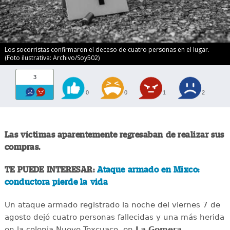
Los socorristas confirmaron el deceso de cuatro personas en el lugar.
(Foto ilustrativa: Archivo/Soy502)
3
0
0
1
2
Las víctimas aparentemente regresaban de realizar sus
compras.
TE PUEDE INTERESAR:
Ataque armado en Mixco:
conductora pierde la vida
Un ataque armado registrado la noche del viernes 7 de
agosto dejó cuatro personas fallecidas y una más herida
en la colonia Nuevo Texcuaco, en
La Gomera,