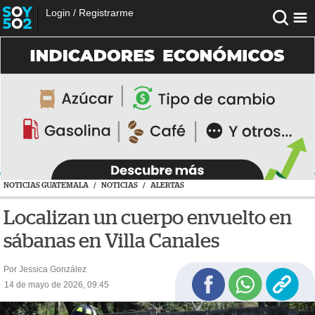
Login
/
Registrarme
NOTICIAS GUATEMALA
/
NOTICIAS
/
ALERTAS
Localizan un cuerpo envuelto en
sábanas en Villa Canales
Por Jessica González
14 de mayo de 2026, 09:45