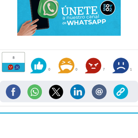
8
0
0
7
1