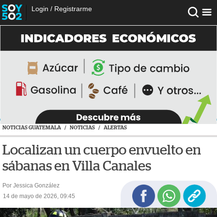
Login
/
Registrarme
NOTICIAS GUATEMALA
/
NOTICIAS
/
ALERTAS
Localizan un cuerpo envuelto en
sábanas en Villa Canales
Por Jessica González
14 de mayo de 2026, 09:45