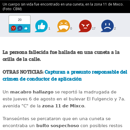
Un cuerpo sin vida fue encontrado en una cuneta, en la zona 11 de Mixco.
(Foto: CBM)
20
1
0
17
2
La persona fallecida fue hallada en una cuneta a la
orilla de la calle.
OTRAS NOTICIAS:
Capturan a presunto responsable del
crimen de conductor de aplicación
Un
macabro
hallazgo
se reportó la madrugada de
este jueves 6 de agosto en el bulevar El Fulgencio y 7a.
avenida "C" de la
zona 11 de Mixco
.
Transeúntes se percataron que en una cuneta se
encontraba un
bulto
sospechoso
con posibles restos