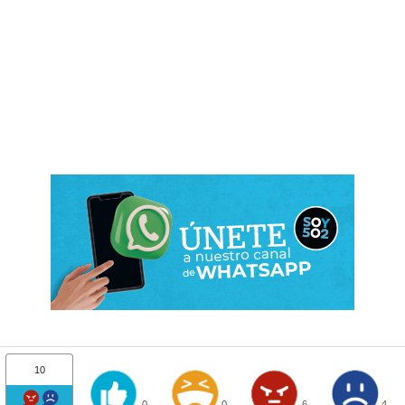
10
0
0
6
4