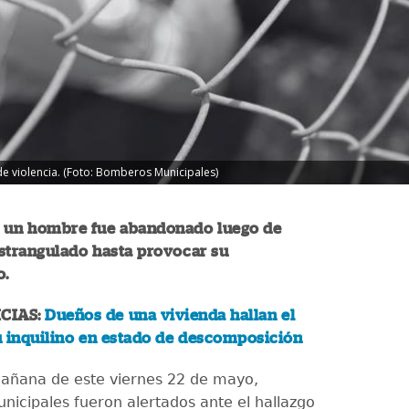
de violencia. (Foto: Bomberos Municipales)
e un hombre fue abandonado luego de
strangulado hasta provocar su
o.
CIAS:
Dueños de una vivienda hallan el
u inquilino en estado de descomposición
añana de este viernes 22 de mayo,
icipales fueron alertados ante el hallazgo