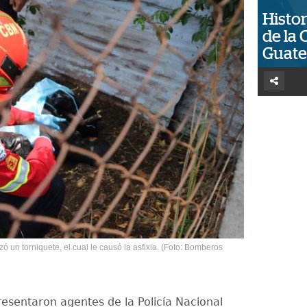
Histor
de la 
Guat
izó un torniquete, el cual le causó la asfixia. (Foto: Bomberos
resentaron agentes de la Policía Nacional