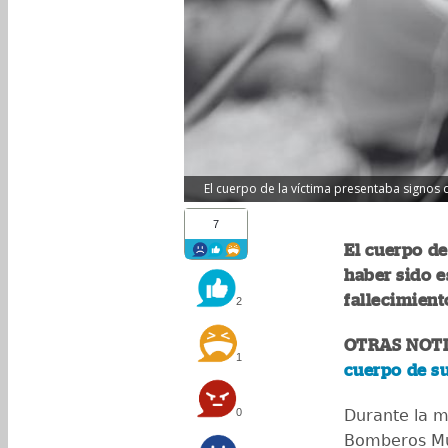
El cuerpo de la víctima presentaba signos 
7
El cuerpo d
haber sido e
fallecimient
2
OTRAS NOTI
1
cuerpo de s
0
Durante la m
Bomberos Mun