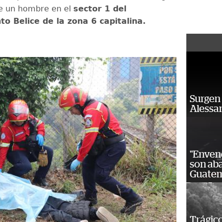
de un hombre en el
sector 1 del
o Belice de la zona 6 capitalina.
Surgen 
Alessan
"Enven
son ab
Guatem
Trágico