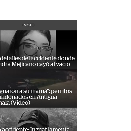
+VISTO
detalles del accidente donde
dra Mejicano cayó al vacío
enaron a su mamá": perritos
andonados en Antigua
ala (Video)
 accidente: Inguat lamenta