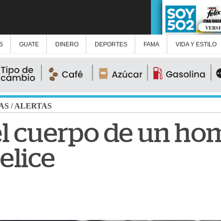
VERS
S
GUATE
DINERO
DEPORTES
FAMA
VIDA Y ESTILO
AS
/
ALERTAS
el cuerpo de un ho
elice