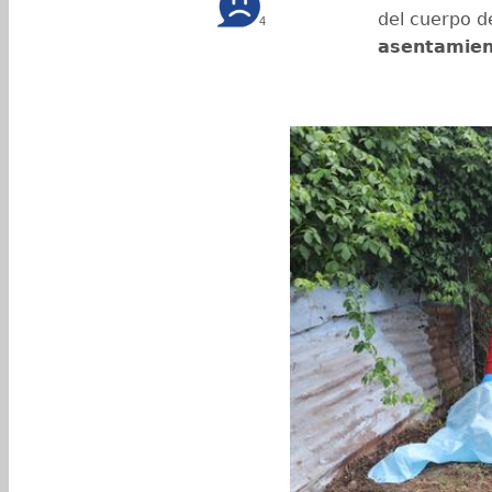
del cuerpo 
4
asentamient