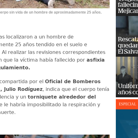
falleci
Mejica
cuerpo sin vida de un hombre de aproximadamente 25 años.
tas localizaron a un hombre de
Rescat
nte 25 años tendido en el suelo e
quedaro
El Salv
 Al realizar las revisiones correspondientes
 que la víctima había fallecido por
asfixia
gulamiento.
compartida por el
Oficial de Bomberos
Unifor
, Julio Rodíguez
, indica que el cuerpo tenía
años c
olencia y un
torniquete alrededor del
e le habría imposibilitado la respiración y
ESPECIAL
uerte.