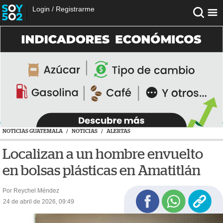
Login
/
Registrarme
NOTICIAS GUATEMALA
/
NOTICIAS
/
ALERTAS
Localizan a un hombre envuelto
en bolsas plásticas en Amatitlán
Por Reychel Méndez
24 de abril de 2026, 09:49