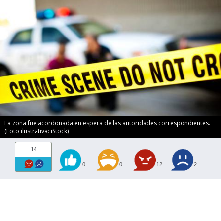
La zona fue acordonada en espera de las autoridades correspondientes.
(Foto ilustrativa: iStock)
14
0
0
12
2