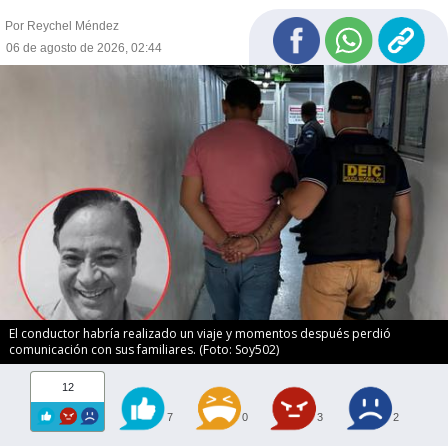
Por Reychel Méndez
06 de agosto de 2026, 02:44
El conductor habría realizado un viaje y momentos después perdió
comunicación con sus familiares. (Foto: Soy502)
12
7
0
3
2