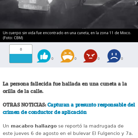
Un cuerpo sin vida fue encontrado en una cuneta, en la zona 11 de Mixco.
(Foto: CBM)
0
0
0
0
0
La persona fallecida fue hallada en una cuneta a la
orilla de la calle.
OTRAS NOTICIAS:
Capturan a presunto responsable del
crimen de conductor de aplicación
Un
macabro
hallazgo
se reportó la madrugada de
este jueves 6 de agosto en el bulevar El Fulgencio y 7a.