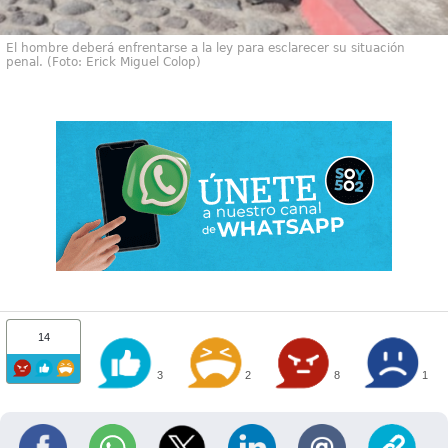
El hombre deberá enfrentarse a la ley para esclarecer su situación
penal. (Foto: Erick Miguel Colop)
14
3
2
8
1