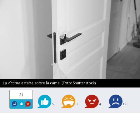
La víctima estaba sobre la cama. (Foto: Shutterstock)
21
5
0
4
12