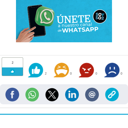
2
2
0
0
0