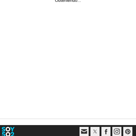
Obteniendo...