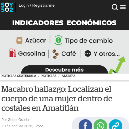
Login
/
Registrarme
NOTICIAS GUATEMALA
/
NOTICIAS
/
ALERTAS
Macabro hallazgo: Localizan el
cuerpo de una mujer dentro de
costales en Amatitlán
Por Geber Osorio
13 de abril de 2026, 12:22