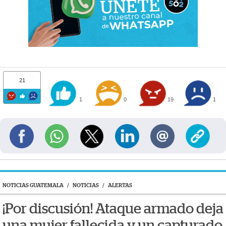
21
1
0
19
1
NOTICIAS GUATEMALA
/
NOTICIAS
/
ALERTAS
¡Por discusión! Ataque armado deja
una mujer fallecida y un capturado