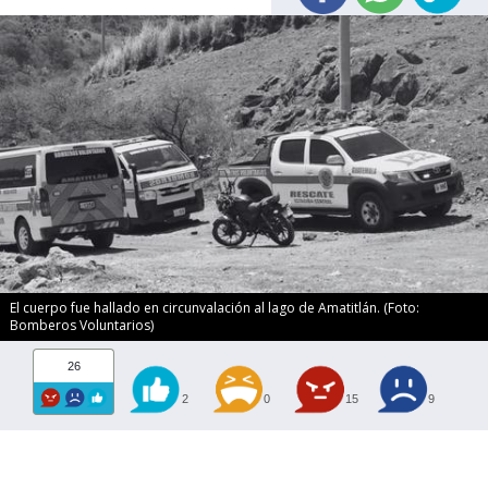
El cuerpo fue hallado en circunvalación al lago de Amatitlán. (Foto:
Bomberos Voluntarios)
26
2
0
15
9