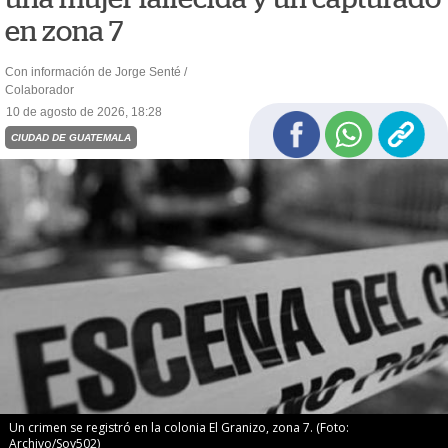
en zona 7
Con información de Jorge Senté /
Colaborador
10 de agosto de 2026, 18:28
CIUDAD DE GUATEMALA
Un crimen se registró en la colonia El Granizo, zona 7. (Foto:
Archivo/Soy502)