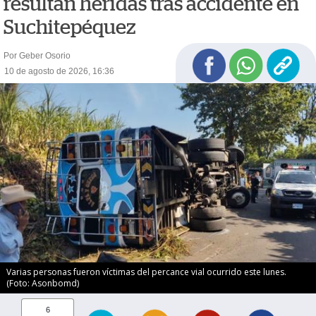
resultan heridas tras accidente en
Suchitepéquez
Por Geber Osorio
10 de agosto de 2026, 16:36
Varias personas fueron víctimas del percance vial ocurrido este lunes.
(Foto: Asonbomd)
6