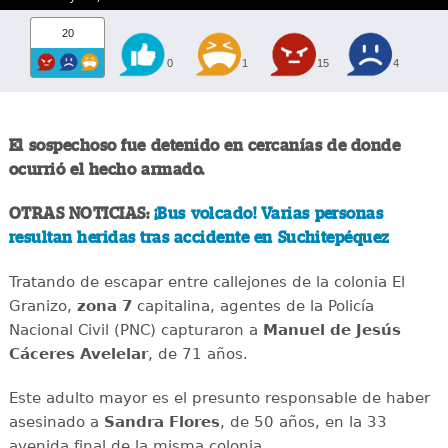
20
0
1
15
4
El sospechoso fue detenido en cercanías de donde
ocurrió el hecho armado.
OTRAS NOTICIAS:
¡Bus volcado! Varias personas
resultan heridas tras accidente en Suchitepéquez
Tratando de escapar entre callejones de la colonia El
Granizo,
zona 7
capitalina, agentes de la Policía
Nacional Civil (PNC) capturaron a
Manuel de
Jesús
Cáceres Avelelar
, de 71 años.
Este adulto mayor es el presunto responsable de haber
asesinado a
Sandra Flores
, de 50 años, en la 33
avenida final de la misma colonia.