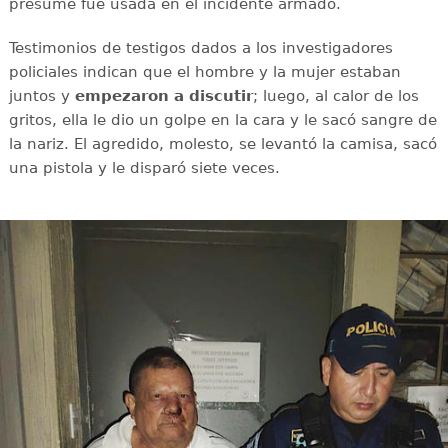
presume fue usada en el incidente armado.
Testimonios de testigos dados a los investigadores
policiales indican que el hombre y la mujer estaban
juntos y
empezaron a discutir
; luego, al calor de los
gritos, ella le dio un golpe en la cara y le sacó sangre de
la nariz. El agredido, molesto, se levantó la camisa, sacó
una pistola y le disparó siete veces.