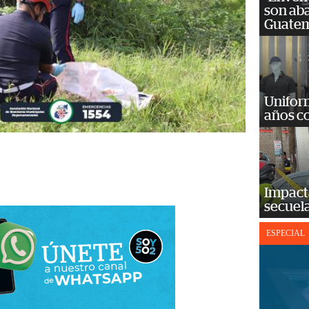
son ab
Guatem
Unifor
años c
Impact
secuela
ESPECIAL