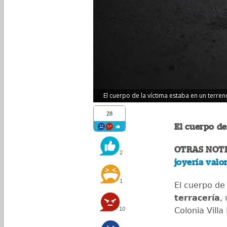
El cuerpo de la víctima estaba en un terreno
28
El cuerpo de
OTRAS NOTI
2
joyería val
1
El cuerpo de
terracería
,
10
Colonia Vill