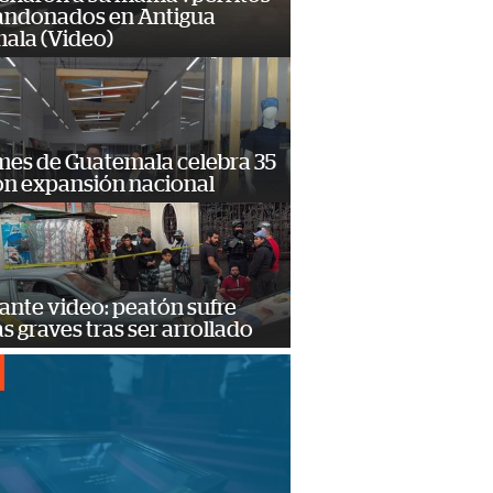
andonados en Antigua
ala (Video)
mes de Guatemala celebra 35
on expansión nacional
ante video: peatón sufre
s graves tras ser arrollado