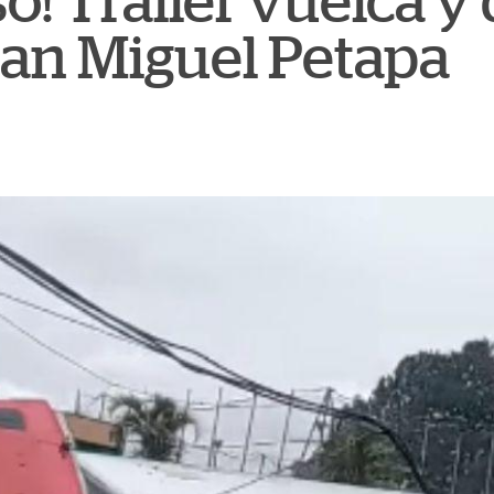
o! Tráiler vuelca y
San Miguel Petapa