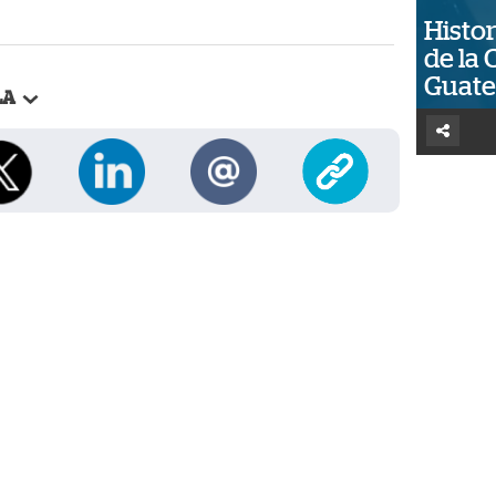
Histor
de la 
Guat
LA