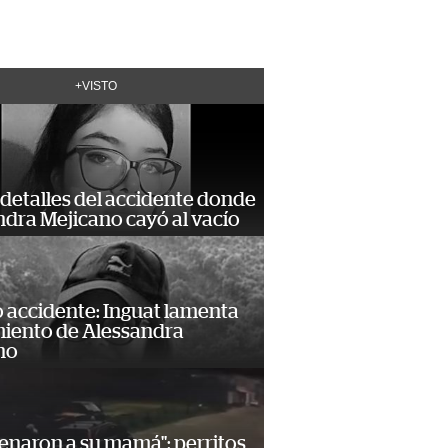
+VISTO
detalles del accidente donde
dra Mejicano cayó al vacío
 accidente: Inguat lamenta
miento de Alessandra
no
enaron a su mamá": perritos