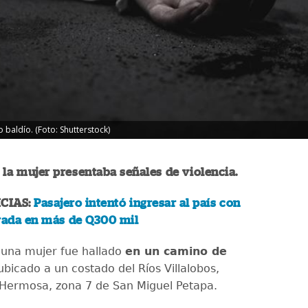
 baldío. (Foto: Shutterstock)
 la mujer presentaba señales de violencia.
CIAS:
Pasajero intentó ingresar al país con
orada en más de Q300 mil
 una mujer fue hallado
en un camino de
 ubicado a un costado del Ríos Villalobos,
a Hermosa, zona 7 de San Miguel Petapa.