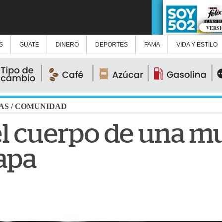
VERS
S
GUATE
DINERO
DEPORTES
FAMA
VIDA Y ESTILO
AS
/
COMUNIDAD
el cuerpo de una m
apa