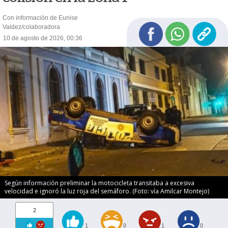
Con información de Eunise
Valdez/colaboradora
10 de agosto de 2026, 00:36
Según información preliminar la motocicleta transitaba a excesiva
velocidad e ignoró la luz roja del semáforo. (Foto: vía Amilcar Montejo)
2
1
0
1
0