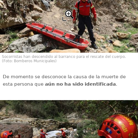
Socorristas han descendido al barranco para el rescate del cuerpo.
(Foto: Bomberos Municipales)
De momento se desconoce la causa de la muerte de
esta persona que
aún no ha sido identificada
.