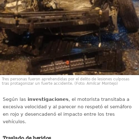
Tres personas fueron aprehendidas por el delito de lesiones culposas
tras protagonizar un fuerte accidente. (Foto: Amilcar Montejo)
Según las
investigaciones
, el motorista transitaba a
excesiva velocidad y al parecer no respetó el semáforo
en rojo y desencadenó el impacto entre los tres
vehículos.
Traslado de heridos