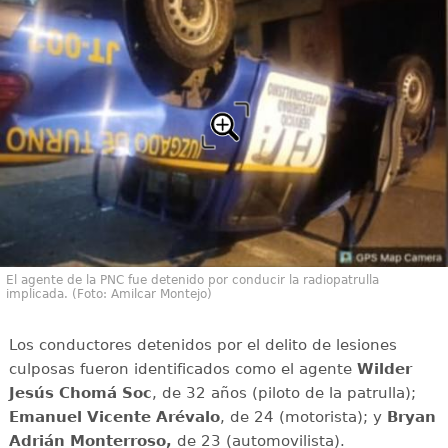
El agente de la PNC fue detenido por conducir la radiopatrulla
implicada. (Foto: Amilcar Montejo)
Los conductores detenidos por el delito de lesiones
culposas fueron identificados como el agente
Wilder
Jesús Chomá Soc
, de 32 años (piloto de la patrulla);
Emanuel Vicente Arévalo
, de 24 (motorista); y
Bryan
Adrián Monterroso,
de 23 (automovilista).