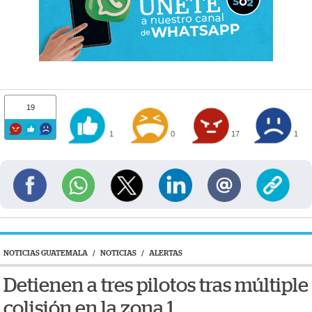
19
1
0
17
1
NOTICIAS GUATEMALA
/
NOTICIAS
/
ALERTAS
Detienen a tres pilotos tras múltiple
colisión en la zona 1