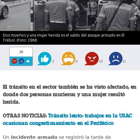
Dos muertos y una mujer herida es el saldo del ataque armado en El
Trébol. (Foto: CBM)
26
2
0
13
11
El tránsito en el sector también se ha visto afectado, en
donde dos personas murieron y una mujer resultó
herida.
OTRAS NOTICIAS:
Tránsito lento: trabajos en la USAC
ocasionan congestionamiento en el Periférico
Un
incidente
armado
se registró la tarde de