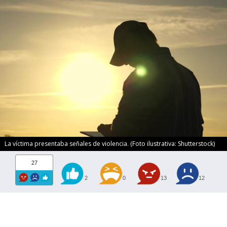
La víctima presentaba señales de violencia. (Foto ilustrativa: Shutterstock)
27
2
0
13
12