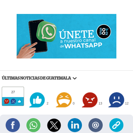
ÚLTIMAS NOTICIAS DE GUATEMALA
27
2
0
13
12