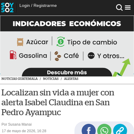
Login
/
Registrarme
NOTICIAS GUATEMALA
/
NOTICIAS
/
ALERTAS
Localizan sin vida a mujer con
alerta Isabel Claudina en San
Pedro Ayampuc
Por Susana Manai
17 de mayo de 2026, 16:28