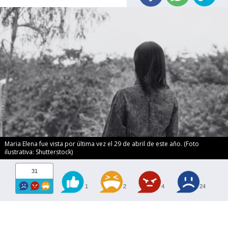
Maria Elena fue vista por última vez el 29 de abril de este año. (Foto
ilustrativa: Shutterstock)
31
1
2
4
24