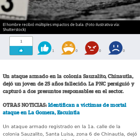
El hombre recibió múltiples impactos de bala. (Foto ilustrativa vía:
Shutterstock)
1
1
0
0
0
Un ataque armado en la colonia Sauzalito, Chinautla,
dejó un joven de 25 años fallecido. La PNC persiguió y
capturó a dos presuntos responsables en el sector.
OTRAS NOTICIAS:
Identifican a víctimas de mortal
ataque en La Gomera, Escuintla
Un ataque armado registrado en la 1a. calle de la
colonia Sauzalito, Santa Luisa, zona 6 de Chinautla, dejó