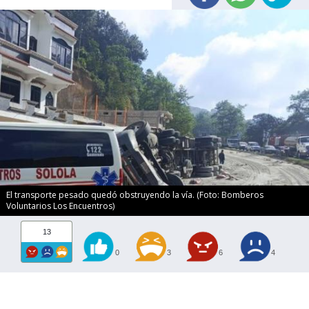
El transporte pesado quedó obstruyendo la vía. (Foto: Bomberos
Voluntarios Los Encuentros)
13
0
3
6
4