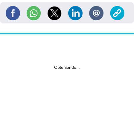
Obteniendo...