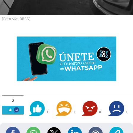
(Foto vía: RRSS)
2
1
0
0
1