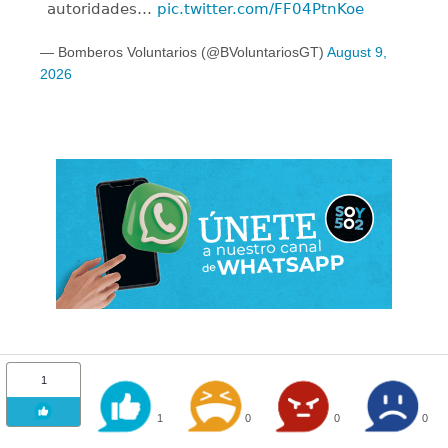
autoridades…
pic.twitter.com/FF04PtnKoe
— Bomberos Voluntarios (@BVoluntariosGT)
August 9,
2026
1
1
0
0
0