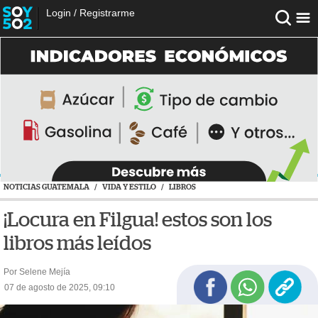
Login
/
Registrarme
NOTICIAS GUATEMALA
/
VIDA Y ESTILO
/
LIBROS
¡Locura en Filgua! estos son los
libros más leídos
Por Selene Mejía
07 de agosto de 2025, 09:10