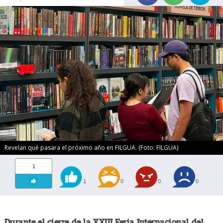
Revelan qué pasara el próximo año en FILGUA. (Foto: FILGUA)
1
1
0
0
0
Durante el cierre de la XXIII Feria Internacional del