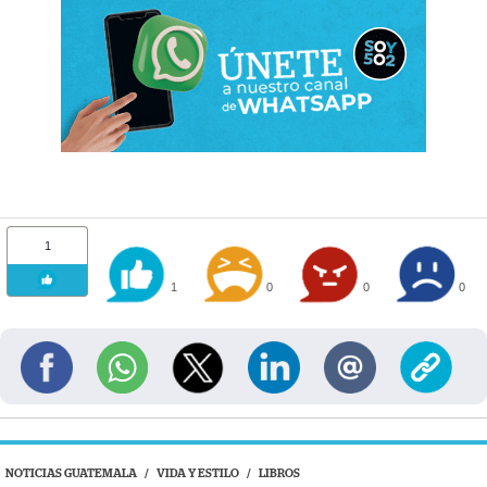
1
1
0
0
0
NOTICIAS GUATEMALA
/
VIDA Y ESTILO
/
LIBROS