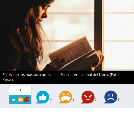
Estos son los más buscados en la Feria internacional del Libro. (Foto:
Pexels)
7
4
1
1
1