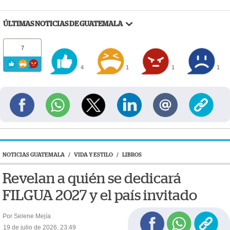
ÚLTIMAS NOTICIAS DE GUATEMALA
7
4
1
1
1
NOTICIAS GUATEMALA
/
VIDA Y ESTILO
/
LIBROS
Revelan a quién se dedicará
FILGUA 2027 y el país invitado
Por Selene Mejía
19 de julio de 2026, 23:49