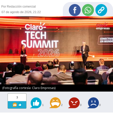
Por Redacción comercial
07 de agosto de 2026, 21:22
(Fotografía cortesía: Claro Empresas)
3
1
2
0
0