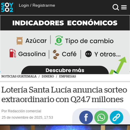
Login
/
Registrarme
NOTICIAS GUATEMALA
/
DINERO
/
EMPRESAS
Lotería Santa Lucía anuncia sorteo
extraordinario con Q24.7 millones
Por Redacción comercial
25 de noviembre de 2025, 17:53