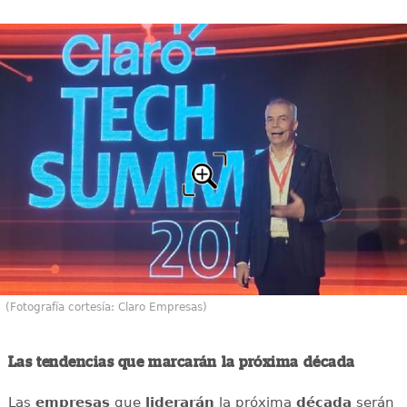
(Fotografía cortesía: Claro Empresas)
Las tendencias que marcarán la próxima década
Las
empresas
que
liderarán
la próxima
década
serán