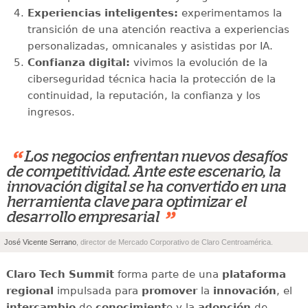
Experiencias inteligentes:
experimentamos la
transición de una atención reactiva a experiencias
personalizadas, omnicanales y asistidas por IA.
Confianza digital:
vivimos la evolución de la
ciberseguridad técnica hacia la protección de la
continuidad, la reputación, la confianza y los
ingresos.
“
Los negocios enfrentan nuevos desafíos
de competitividad. Ante este escenario, la
innovación digital se ha convertido en una
herramienta clave para optimizar el
”
desarrollo empresarial
José Vicente Serrano
, director de Mercado Corporativo de Claro Centroamérica.
Claro Tech Summit
forma parte de una
plataforma
regional
impulsada para
promover
la
innovación
, el
intercambio
de
conocimient
o y la
adopción
de