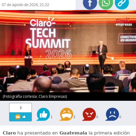
07 de agosto de 2026, 21:22
(Fotografía cortesía: Claro Empresas)
3
1
2
0
0
Claro
ha presentado en
Guatemala
la primera edición