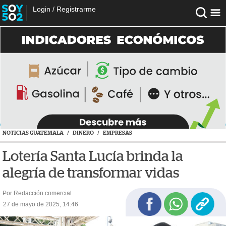
Login
/
Registrarme
NOTICIAS GUATEMALA
/
DINERO
/
EMPRESAS
Lotería Santa Lucía brinda la
alegría de transformar vidas
Por Redacción comercial
27 de mayo de 2025, 14:46