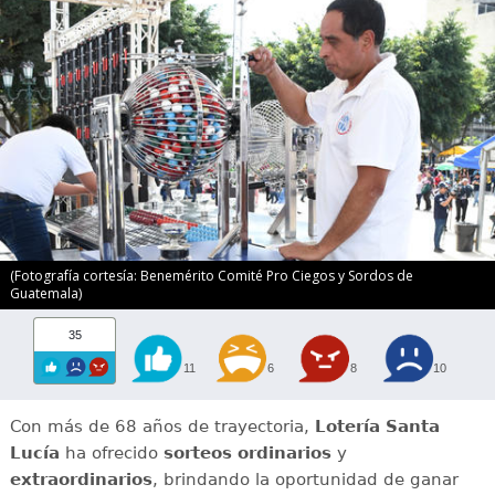
(Fotografía cortesía: Benemérito Comité Pro Ciegos y Sordos de
Guatemala)
35
11
6
8
10
Con más de 68 años de trayectoria,
Lotería Santa
Lucía
ha ofrecido
sorteos ordinarios
y
extraordinarios
, brindando la oportunidad de ganar