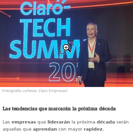
(Fotografía cortesía: Claro Empresas)
Las tendencias que marcarán la próxima década
Las
empresas
que
liderarán
la próxima
década
serán
aquellas que
aprendan
con mayor
rapidez
,