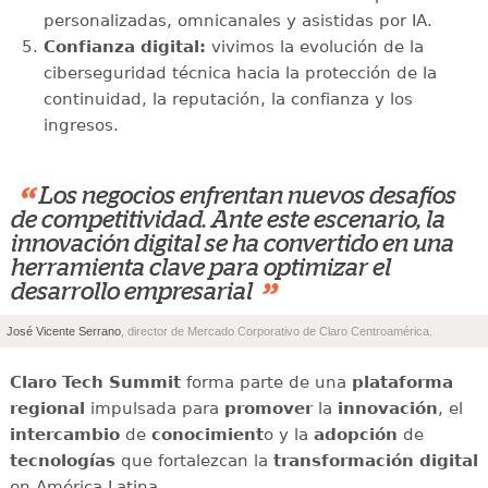
personalizadas, omnicanales y asistidas por IA.
Confianza digital:
vivimos la evolución de la
ciberseguridad técnica hacia la protección de la
continuidad, la reputación, la confianza y los
ingresos.
“
Los negocios enfrentan nuevos desafíos
de competitividad. Ante este escenario, la
innovación digital se ha convertido en una
herramienta clave para optimizar el
”
desarrollo empresarial
José Vicente Serrano
, director de Mercado Corporativo de Claro Centroamérica.
Claro Tech Summit
forma parte de una
plataforma
regional
impulsada para
promover
la
innovación
, el
intercambio
de
conocimient
o y la
adopción
de
tecnologías
que fortalezcan la
transformación digital
en América Latina.