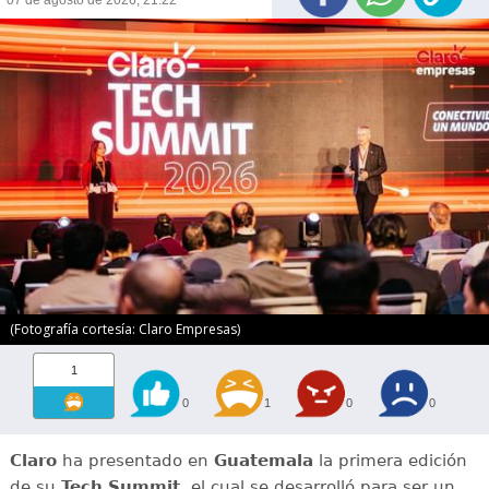
(Fotografía cortesía: Claro Empresas)
1
0
1
0
0
Claro
ha presentado en
Guatemala
la primera edición
de su
Tech Summit
, el cual se desarrolló para ser un