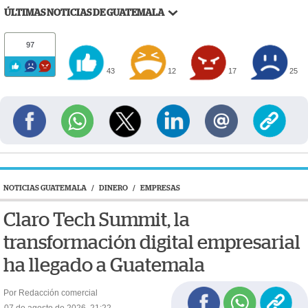
ÚLTIMAS NOTICIAS DE GUATEMALA
97
43
12
17
25
NOTICIAS GUATEMALA
/
DINERO
/
EMPRESAS
Claro Tech Summit, la
transformación digital empresarial
ha llegado a Guatemala
Por Redacción comercial
07 de agosto de 2026, 21:22