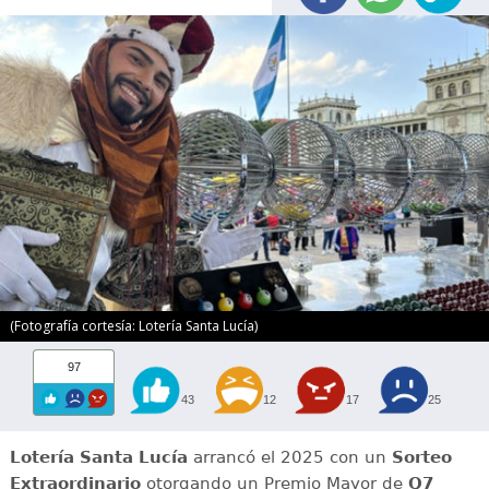
(Fotografía cortesía: Lotería Santa Lucía)
97
43
12
17
25
Lotería Santa Lucía
arrancó el 2025 con un
Sorteo
Extraordinario
otorgando un Premio Mayor de
Q7