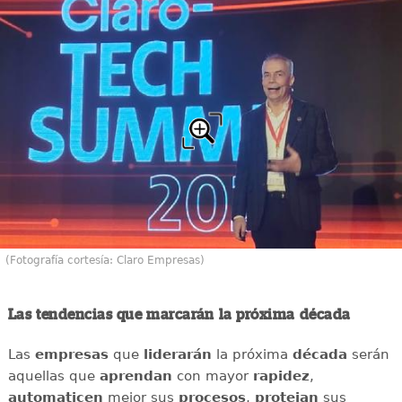
(Fotografía cortesía: Claro Empresas)
Las tendencias que marcarán la próxima década
Las
empresas
que
liderarán
la próxima
década
serán
aquellas que
aprendan
con mayor
rapidez
,
automaticen
mejor sus
procesos
,
protejan
sus