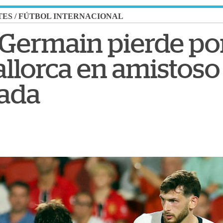
TES
/
FÚTBOL INTERNACIONAL
t-Germain pierde po
allorca en amistoso
ada