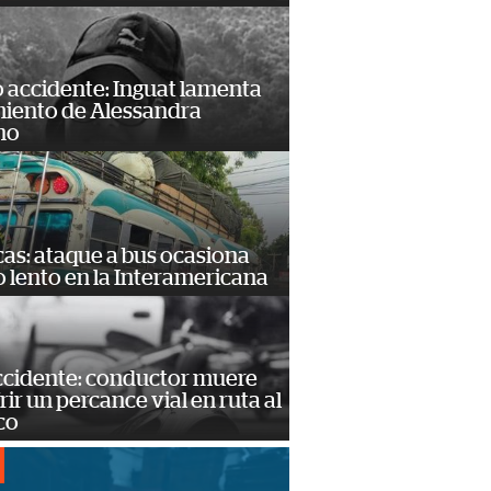
 accidente: Inguat lamenta
miento de Alessandra
no
as: ataque a bus ocasiona
o lento en la Interamericana
accidente: conductor muere
frir un percance vial en ruta al
co