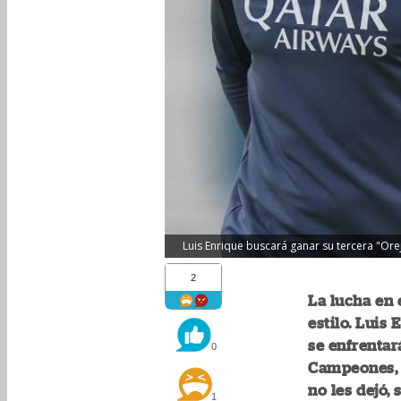
Luis Enrique buscará ganar su tercera "Or
2
La lucha en 
estilo. Luis
se enfrentar
0
Campeones, 
no les dejó,
1