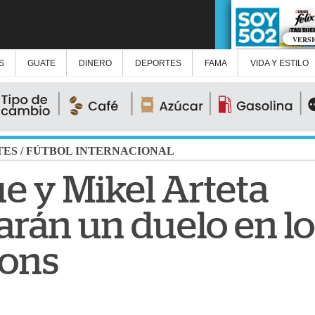
VERS
S
GUATE
DINERO
DEPORTES
FAMA
VIDA Y ESTILO
TES
/
FÚTBOL INTERNACIONAL
e y Mikel Arteta
arán un duelo en lo
ons