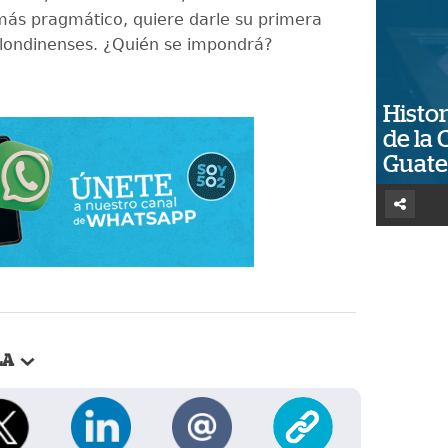
ás pragmático, quiere darle su primera
 londinenses. ¿Quién se impondrá?
Histor
de la 
Guat
LA