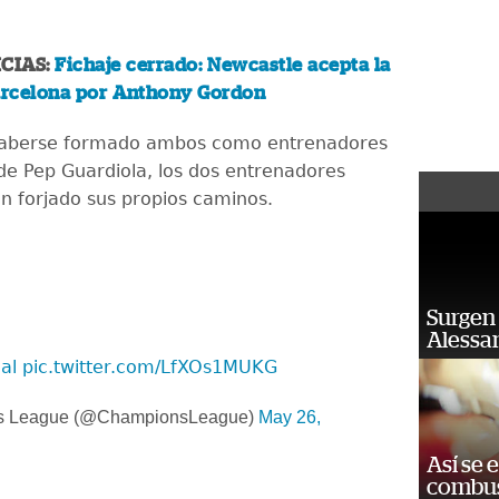
CIAS:
Fichaje cerrado: Newcastle acepta la
Barcelona por Anthony Gordon
haberse formado ambos como entrenadores
de Pep Guardiola, los dos entrenadores
n forjado sus propios caminos.
Surgen 
Alessan
al
pic.twitter.com/LfXOs1MUKG
 League (@ChampionsLeague)
May 26,
Así se 
combus