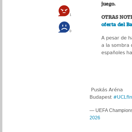
juego.
1
OTRAS NOTI
oferta del 
0
A pesar de 
a la sombra 
españoles ha
️ Puskás Aréna
Budapest
#UCLfin
— UEFA Champions
2026