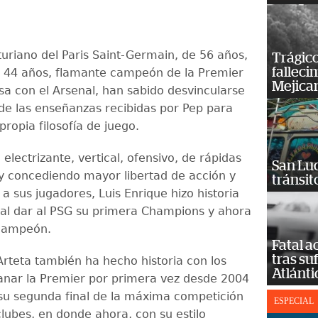
turiano del Paris Saint-Germain, de 56 años,
Trágico
falleci
e 44 años, flamante campeón de la Premier
Mejica
sa con el Arsenal, han sabido desvincularse
 de las enseñanzas recibidas por Pep para
propia filosofía de juego.
electrizante, vertical, ofensivo, de rápidas
San Luc
 y concediendo mayor libertad de acción y
tránsit
a sus jugadores, Luis Enrique hizo historia
al dar al PSG su primera Champions y ahora
icampeón.
Fatal 
tras su
Arteta también ha hecho historia con los
Atlánti
anar la Premier por primera vez desde 2004
a su segunda final de la máxima competición
ESPECIAL
lubes, en donde ahora, con su estilo