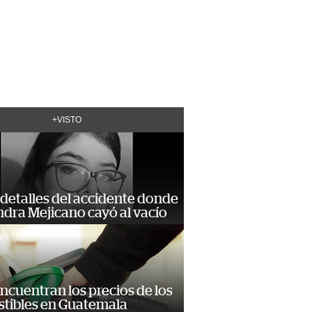
+VISTO
detalles del accidente donde
dra Mejicano cayó al vacío
encuentran los precios de los
tibles en Guatemala