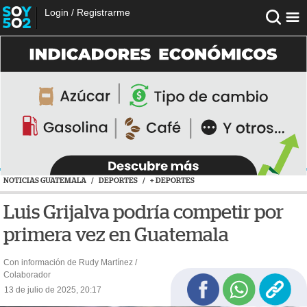
Login
/
Registrarme
NOTICIAS GUATEMALA
/
DEPORTES
/
+ DEPORTES
Luis Grijalva podría competir por
primera vez en Guatemala
Con información de Rudy Martínez /
Colaborador
13 de julio de 2025, 20:17