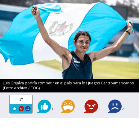
Luis Grijalva podría competir en el país para los Juegos Centroamericanos.
(Foto: Archivo / COG)
17
12
1
2
2