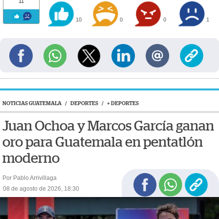
11
10
0
0
1
NOTICIAS GUATEMALA
/
DEPORTES
/
+ DEPORTES
Juan Ochoa y Marcos García ganan
oro para Guatemala en pentatlón
moderno
Por Pablo Arrivillaga
08 de agosto de 2026, 18:30