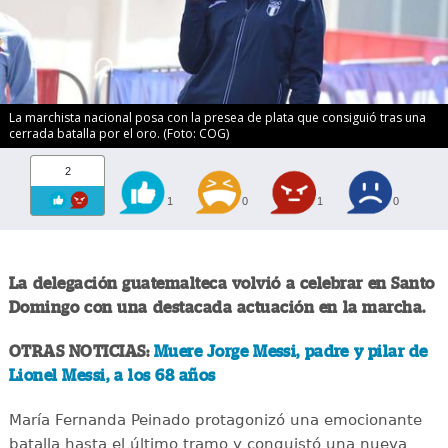
La marchista nacional posa con la presea de plata que consiguió tras una
cerrada batalla por el oro. (Foto: COG)
2
1
0
1
0
La delegación guatemalteca volvió a celebrar en Santo
Domingo con una destacada actuación en la marcha.
OTRAS NOTICIAS:
Muere Jorge Messi, padre y pilar de
Lionel Messi, a los 68 años
María Fernanda Peinado protagonizó una emocionante
batalla hasta el último tramo y conquistó una nueva