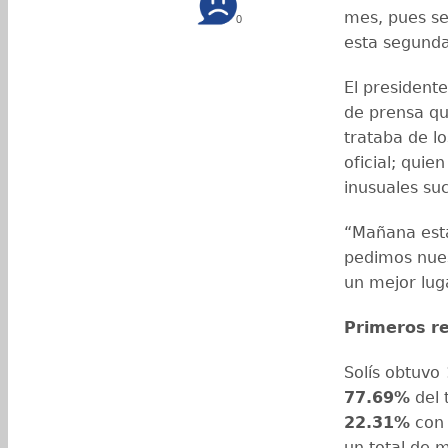
mes, pues se
0
esta segunda
El president
de prensa qu
trataba de l
oficial; qui
inusuales su
“Mañana esta
pedimos nues
un mejor lug
Primeros
r
Solís obtuvo
77.69%
del 
22.31%
con
un total de 