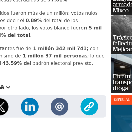
armado
Mixco
lidos fueron más de un millón; votos nulos
 es decir el
0.89%
del total de los
or otro lado, los votos blanco fuero
n 5 mil
% del total
.
Trágico
falleci
otantes fue de
1 millón 342 mil 741;
con
Mejica
onismo de
1 millón 37 mil persona
s; lo que
l
43.59% d
el padrón electoral previsto.
El cam
transp
LA
droga
ESPECIAL