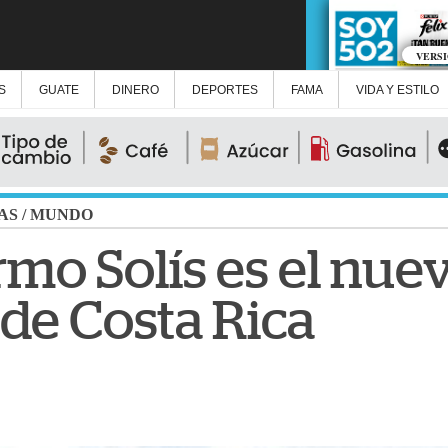
VERS
S
GUATE
DINERO
DEPORTES
FAMA
VIDA Y ESTILO
AS
/
MUNDO
rmo Solís es el nue
 de Costa Rica