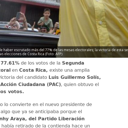
e haber escrutado más del 77% de las mesas electorales; la victoria de esta seg
as elecciones de Costa Rica (Foto: AFP)
l 77.61%
de los votos de la
Segunda
toral
en
Costa
Rica,
existe una amplia
victoria del candidato
Luis Guillermo Solís,
 Acción Ciudadana (PAC)
, quien obtuvo el
os votos.
do lo convierte en el nuevo presidente de
algo que ya se anticipaba porque el
nhy Araya, del Partido
Liberación
e había retirado de la contienda hace un