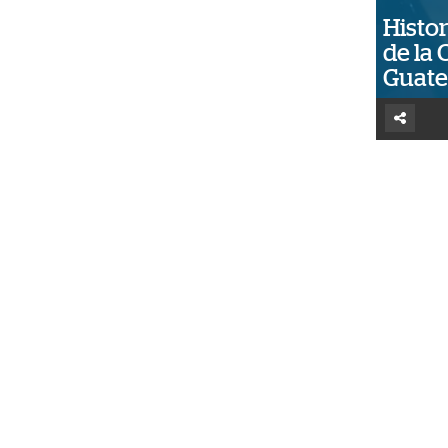
Histor
de la 
Guat