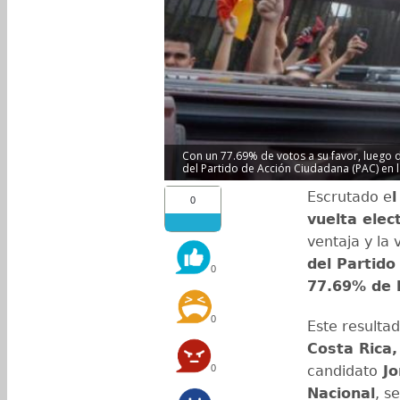
Con un 77.69% de votos a su favor, luego d
del Partido de Acción Ciudadana (PAC) en l
Escrutado e
0
vuelta elec
ventaja y la 
del Partido
0
77.69% de l
0
Este resulta
Costa Rica,
0
candidato
Jo
Nacional
, s