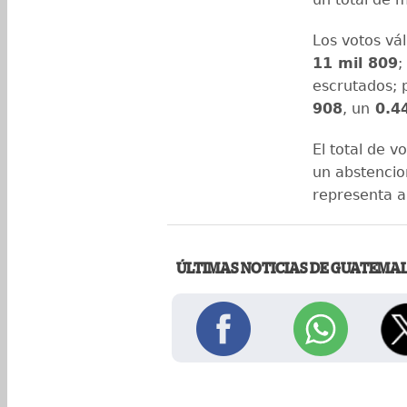
Los votos vá
11 mil 809
;
escrutados; p
908
, un
0.44
El total de v
un abstenci
representa a
ÚLTIMAS NOTICIAS DE GUATEMA