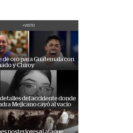
+VISTO
e de oro para Guatemala con
ado y Chiroy
detalles del accidente donde
dra Mejicano cayó al vacío
s posteriores al ataque