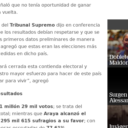
ñaló que no tenía oportunidad de ganar
 vuelta.
e del
Tribunal Supremo
dijo en conferencia
e los resultados debían respetarse y que se
os primeros datos preliminares de manera
en agregó que estas eran las elecciones más
cedidas en dicho país.
Doblet
Maldon
rá cerrada esta contienda electoral y
tro mayor esfuerzo para hacer de este país
ar para vivir”, agregó
esultados
Surgen 
Alessan
1 millón 29 mil votos
; se trata del
total; mientras que
Araya alcanzó el
295 mil 615 sufragios a su favor
; con
Imágene
mesas escrutadas de
77.61%