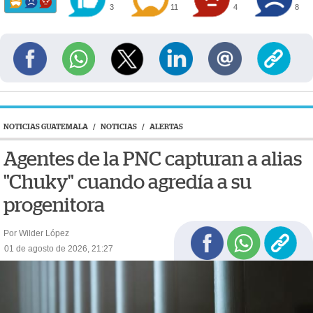
3
11
4
8
NOTICIAS GUATEMALA
/
NOTICIAS
/
ALERTAS
Agentes de la PNC capturan a alias
"Chuky" cuando agredía a su
progenitora
Por Wilder López
01 de agosto de 2026, 21:27