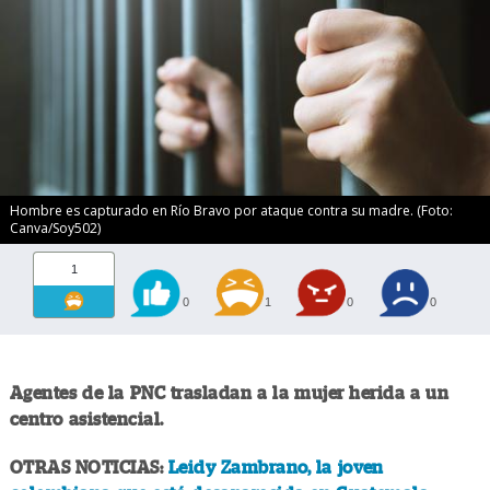
Hombre es capturado en Río Bravo por ataque contra su madre. (Foto:
Canva/Soy502)
1
0
1
0
0
Agentes de la PNC trasladan a la mujer herida a un
centro asistencial.
OTRAS NOTICIAS:
Leidy Zambrano, la joven