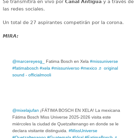
Se transmitirá en vivo por
Canal Antigua
y a través de
las redes sociales.
Un total de 27 aspirantes competirán por la corona.
MIRA:
@marcereyesg_
Fatima Bosch en Xela
#missuniverse
#fatimabosch
#xela
#missuniverso
#mexico
♬ original
sound - officialmooli
@mixelajufan
¡FÁTIMA BOSCH EN XELA! La mexicana
Fátima Bosch Miss Universe 2025-2026 visita este
miércoles la ciudad de Quetzaltenango en donde se le
declara visitante distinguida.
#MissUniverse
#Quetzaltenango
#Guatemala
#Viral
#FatimaBosch
♬