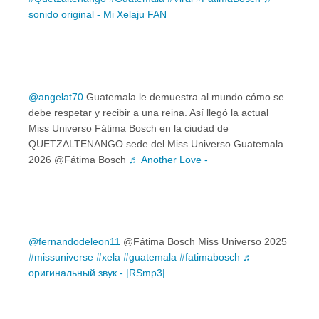
sonido original - Mi Xelaju FAN
@angelat70
Guatemala le demuestra al mundo cómo se
debe respetar y recibir a una reina. Así llegó la actual
Miss Universo Fátima Bosch en la ciudad de
QUETZALTENANGO sede del Miss Universo Guatemala
2026 @Fátima Bosch
♬ Another Love -
@fernandodeleon11
@Fátima Bosch Miss Universo 2025
#missuniverse
#xela
#guatemala
#fatimabosch
♬
оригинальный звук - |RSmp3|