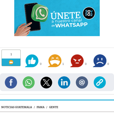
1
0
1
0
0
NOTICIAS GUATEMALA
/
FAMA
/
GENTE