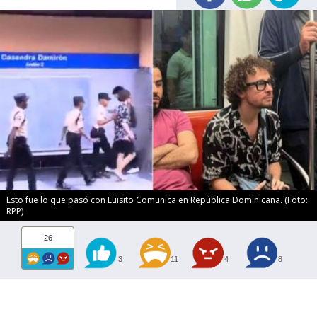
Esto fue lo que pasó con Luisito Comunica en República Dominicana. (Foto:
RPP)
26
3
11
4
8