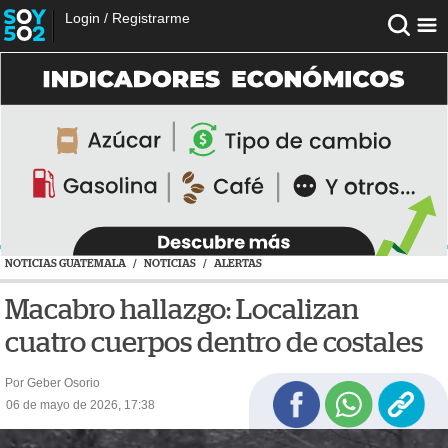
Login
/
Registrarme
NOTICIAS GUATEMALA
/
NOTICIAS
/
ALERTAS
Macabro hallazgo: Localizan
cuatro cuerpos dentro de costales
Por Geber Osorio
06 de mayo de 2026, 17:38