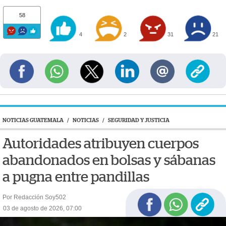
58
4
2
31
21
NOTICIAS GUATEMALA
/
NOTICIAS
/
SEGURIDAD Y JUSTICIA
Autoridades atribuyen cuerpos
abandonados en bolsas y sábanas
a pugna entre pandillas
Por Redacción Soy502
03 de agosto de 2026, 07:00