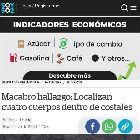
Login
/
Registrarme
NOTICIAS GUATEMALA
/
NOTICIAS
/
ALERTAS
Macabro hallazgo: Localizan
cuatro cuerpos dentro de costales
Por Geber Osorio
06 de mayo de 2026, 17:38