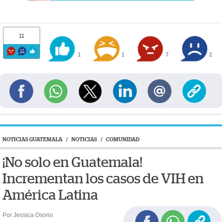
11
1
1
7
2
NOTICIAS GUATEMALA
/
NOTICIAS
/
COMUNIDAD
¡No solo en Guatemala!
Incrementan los casos de VIH en
América Latina
Por Jessica Osorio