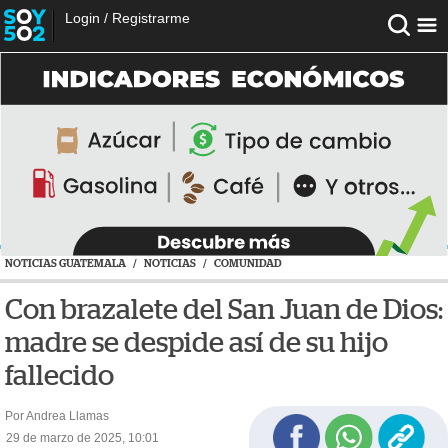
Login
/
Registrarme
NOTICIAS GUATEMALA
/
NOTICIAS
/
COMUNIDAD
Con brazalete del San Juan de Dios:
madre se despide así de su hijo
fallecido
Por Andrea Llamas
29 de marzo de 2025, 10:01