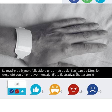
La madre de Mynor, fallecido a unos metros del San Juan de Dios, lo
despidió con un emotivo mensaje. (Foto ilustrativa: Shutterstock)
60
3
0
17
40