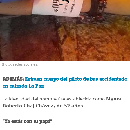
(Foto: redes sociales)
ADEMÁS:
Extraen cuerpo del piloto de bus accidentado
en calzada La Paz
La identidad del hombre fue establecida como
Mynor
Roberto Chaj Chávez, de 52 años
.
"Ya estás con tu papá"