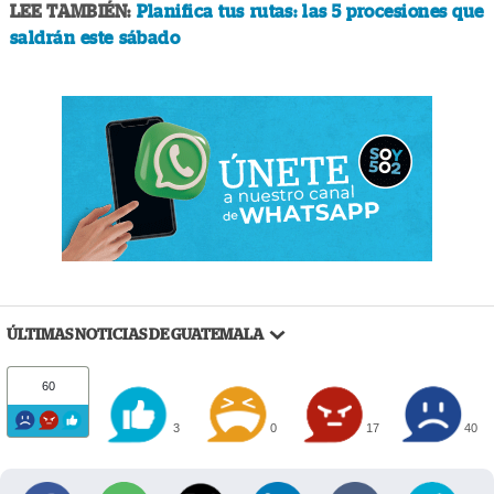
LEE TAMBIÉN:
Planifica tus rutas: las 5 procesiones que
saldrán este sábado
ÚLTIMAS NOTICIAS DE GUATEMALA
60
3
0
17
40