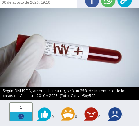
06 de agosto de 2026, 19:16
Según ONUSIDA, América Latina registró un 25% de incremento de los
casos de VIH entre 2010 y 2025. (Foto: Canva/Soy502)
1
0
0
0
1