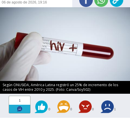
06 de agosto de 2026, 19:16
Según ONUSIDA, América Latina registró un 25% de incremento de los
casos de VIH entre 2010 y 2025. (Foto: Canva/Soy502)
1
0
0
0
1