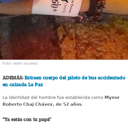
(Foto: redes sociales)
ADEMÁS:
Extraen cuerpo del piloto de bus accidentado
en calzada La Paz
La identidad del hombre fue establecida como
Mynor
Roberto Chaj Chávez, de 52 años
.
"Ya estás con tu papá"