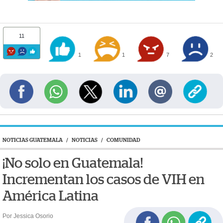
11
1
1
7
2
NOTICIAS GUATEMALA
/
NOTICIAS
/
COMUNIDAD
¡No solo en Guatemala!
Incrementan los casos de VIH en
América Latina
Por Jessica Osorio