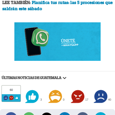
LEE TAMBIÉN:
Planifica tus rutas: las 5 procesiones que
saldrán este sábado
ÚLTIMAS NOTICIAS DE GUATEMALA
60
3
0
17
40