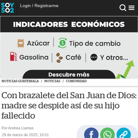
Login
/
Registrarme
NOTICIAS GUATEMALA
/
NOTICIAS
/
COMUNIDAD
Con brazalete del San Juan de Dios:
madre se despide así de su hijo
fallecido
Por Andrea Llamas
29 de marzo de 2025, 10:01