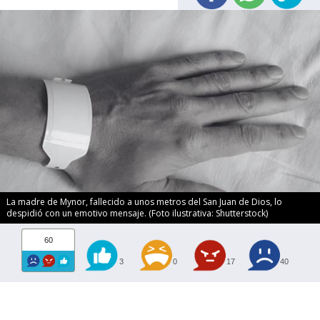
La madre de Mynor, fallecido a unos metros del San Juan de Dios, lo
despidió con un emotivo mensaje. (Foto ilustrativa: Shutterstock)
60
3
0
17
40