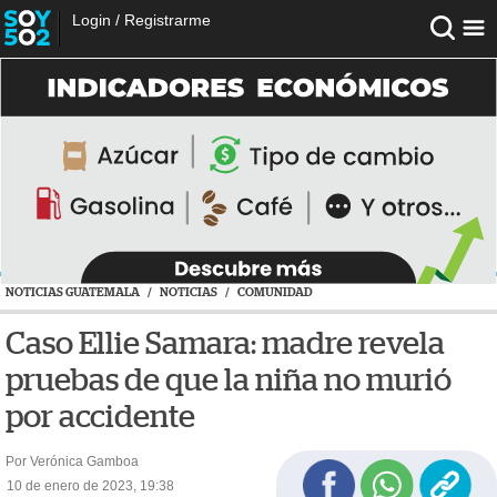
Login
/
Registrarme
NOTICIAS GUATEMALA
/
NOTICIAS
/
COMUNIDAD
Caso Ellie Samara: madre revela
pruebas de que la niña no murió
por accidente
Por Verónica Gamboa
10 de enero de 2023, 19:38