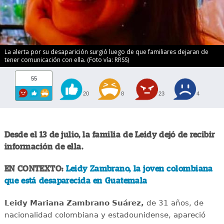
La alerta por su desaparición surgió luego de que familiares dejaran de
tener comunicación con ella. (Foto vía: RRSS)
55
20
8
23
4
Desde el 13 de julio, la familia de Leidy dejó de recibir
información de ella.
EN CONTEXTO:
Leidy Zambrano, la joven colombiana
que está desaparecida en Guatemala
Leidy Mariana Zambrano Suárez,
de 31 años, de
nacionalidad colombiana y estadounidense, apareció