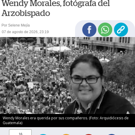
Wendy Morales, fotógrafa del
Arzobispado
Por Selene Mejía
07 de agosto de 2026, 23:19
Wendy Morales era querida por sus compañeros. (Foto: Arquidiócesis de
Guatemala)
16