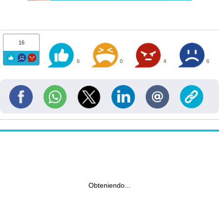
16
6
0
4
6
Obteniendo...