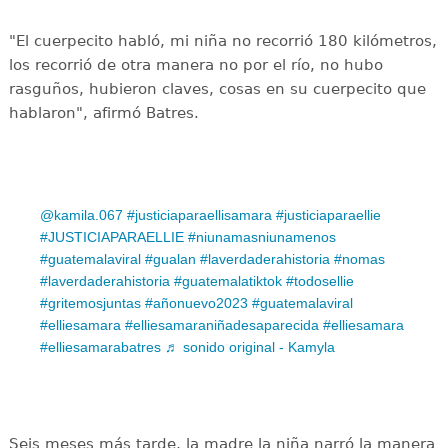
"El cuerpecito habló, mi niña no recorrió 180 kilómetros,
los recorrió de otra manera no por el río, no hubo
rasguños, hubieron claves, cosas en su cuerpecito que
hablaron", afirmó Batres.
@kamila.067
#justiciaparaellisamara
#justiciaparaellie
#JUSTICIAPARAELLIE
#niunamasniunamenos
#guatemalaviral
#gualan
#laverdaderahistoria
#nomas
#laverdaderahistoria
#guatemalatiktok
#todosellie
#gritemosjuntas
#añonuevo2023
#guatemalaviral
#elliesamara
#elliesamaraniñadesaparecida
#elliesamara
#elliesamarabatres
♬ sonido original - Kamyla
Seis meses más tarde, la madre la niña narró la manera