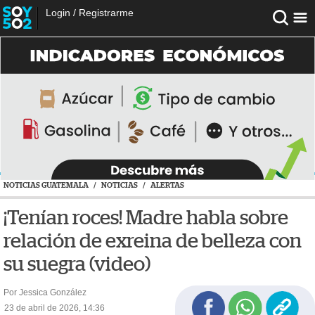
Login
/
Registrarme
NOTICIAS GUATEMALA
/
NOTICIAS
/
ALERTAS
¡Tenían roces! Madre habla sobre
relación de exreina de belleza con
su suegra (video)
Por Jessica González
23 de abril de 2026, 14:36