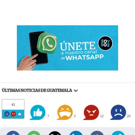
ÚLTIMAS NOTICIAS DE GUATEMALA
41
7
2
12
20