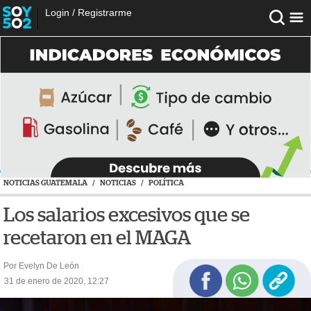
Login
/
Registrarme
NOTICIAS GUATEMALA
/
NOTICIAS
/
POLÍTICA
Los salarios excesivos que se
recetaron en el MAGA
Por Evelyn De León
31 de enero de 2020, 12:27