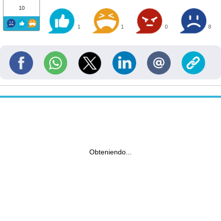
10
1
1
0
8
Obteniendo...