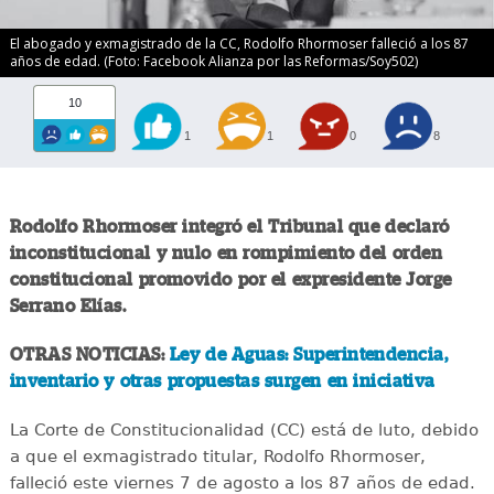
El abogado y exmagistrado de la CC, Rodolfo Rhormoser falleció a los 87
años de edad. (Foto: Facebook Alianza por las Reformas/Soy502)
10
1
1
0
8
Rodolfo Rhormoser integró el Tribunal que declaró
inconstitucional y nulo en rompimiento del orden
constitucional promovido por el expresidente Jorge
Serrano Elías.
OTRAS NOTICIAS:
Ley de Aguas: Superintendencia,
inventario y otras propuestas surgen en iniciativa
La Corte de Constitucionalidad (CC) está de luto, debido
a que el exmagistrado titular, Rodolfo Rhormoser,
falleció este viernes 7 de agosto a los 87 años de edad.