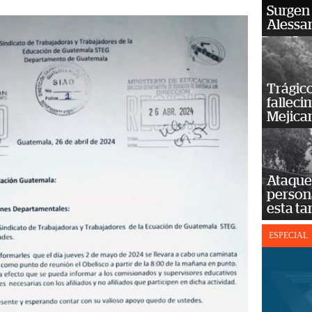
Surgen 
Alessan
Trágico
falleci
Mejica
Ataque 
persona
esta ta
ESPECIAL