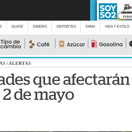
VERS
S
GUATE
DINERO
DEPORTES
FAMA
VIDA Y ESTILO
AS
/
ALERTAS
ades que afectarán 
s 2 de mayo