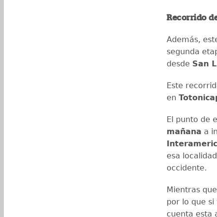
Recorrido d
Además, este
segunda etapa
desde
San L
Este recorri
en
Totonica
El punto de e
mañana
a i
Interameri
esa localidad
occidente.
Mientras que 
por lo que s
cuenta esta 