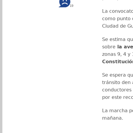
19
La convocator
como punto d
Ciudad de G
Se estima que
sobre
la av
zonas 9, 4 y 
Constitució
Se espera qu
tránsito den 
conductores 
por este rec
La marcha po
mañana.