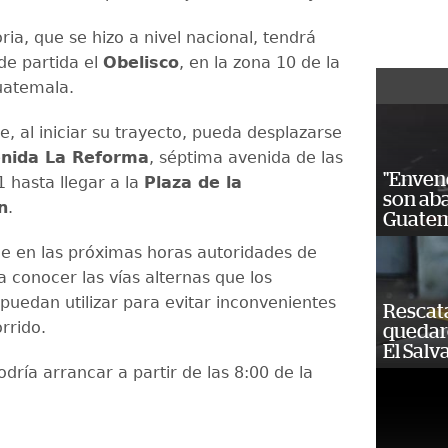
ia, que se hizo a nivel nacional, tendrá
e partida el
Obelisco
, en la zona 10 de la
uatemala.
, al iniciar su trayecto, pueda desplazarse
enida La Reforma
, séptima avenida de las
"Enven
1 hasta llegar a la
Plaza de la
son ab
n
.
Guatem
e en las próximas horas autoridades de
a conocer las vías alternas que los
puedan utilizar para evitar inconvenientes
Rescat
orrido.
quedaro
El Salv
dría arrancar a partir de las 8:00 de la