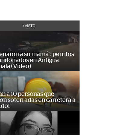
+VISTO
enaron a su mamá": perritos
andonados en Antigua
ala (Video)
an a 10 personas que
n soterradas en carretera a
ador