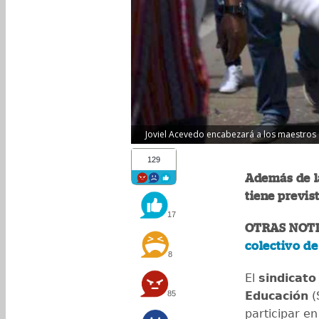
Joviel Acevedo encabezará a los maestros q
129
Además de l
tiene previs
17
OTRAS NOTI
colectivo de
8
El
sindicato
85
Educación
(
participar e