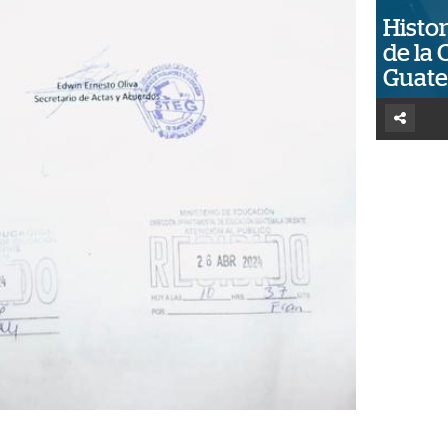
Histor
de la 
Guat