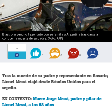
El astro argentino llegó junto con su familia a Argentina tras darse a
conocer la muerte de su padre. (Foto: AFP)
1
0
0
0
1
Tras la muerte de su padre y representante en Rosario,
Lionel Messi
viajó desde Estados Unidos para el
sepelio.
EN CONTEXTO:
Muere Jorge Messi, padre y pilar de
Lionel Messi, a los 68 años