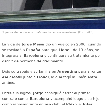
El padre de Leo lo acompañó en todas sus aventuras. (Foto: AFP)
La vida de
Jorge Messi
dio un vuelco en 2000, cuando
se trasladó a
España
para que
Lionel
, de 13 años, se
integrara al
Barcelona
y continuara su tratamiento por
déficit de hormona de crecimiento.
Dejó su trabajo y su familia en
Argentina
para afrontar
ese desafío junto a
Lionel
, lo que forjó la unión entre
ambos.
Entre sus logros,
Jorge
consiguió cerrar el primer
contrato con el
Barcelona
y acompañó luego a su hijo
como representante en ese club, el
PSG
y el
Inter