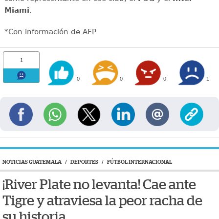
Miami
.
*Con información de AFP
1
0
0
0
1
NOTICIAS GUATEMALA
/
DEPORTES
/
FÚTBOL INTERNACIONAL
¡River Plate no levanta! Cae ante
Tigre y atraviesa la peor racha de
su historia