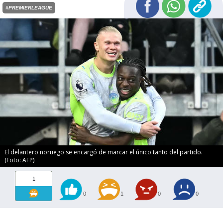
#PREMIERLEAGUE
El delantero noruego se encargó de marcar el único tanto del partido.
(Foto: AFP)
1
0
1
0
0