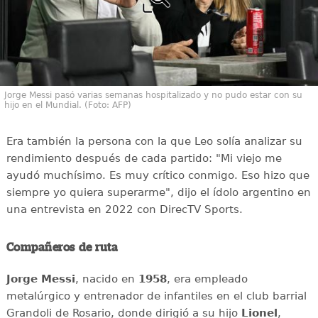
Jorge Messi pasó varias semanas hospitalizado y no pudo estar con su
hijo en el Mundial. (Foto: AFP)
Era también la persona con la que Leo solía analizar su
rendimiento después de cada partido: "Mi viejo me
ayudó muchísimo. Es muy crítico conmigo. Eso hizo que
siempre yo quiera superarme", dijo el ídolo argentino en
una entrevista en 2022 con DirecTV Sports.
Compañeros de ruta
Jorge Messi
, nacido en
1958
, era empleado
metalúrgico y entrenador de infantiles en el club barrial
Grandoli de Rosario, donde dirigió a su hijo
Lionel
,