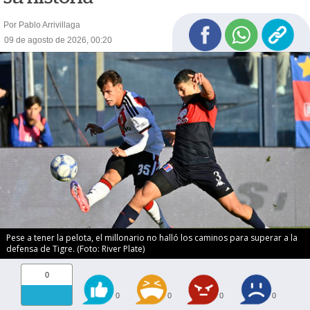
Por Pablo Arrivillaga
09 de agosto de 2026, 00:20
Pese a tener la pelota, el millonario no halló los caminos para superar a la
defensa de Tigre. (Foto: River Plate)
0
0
0
0
0