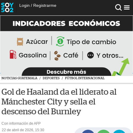
Login
/
Registrarme
NOTICIAS GUATEMALA
/
DEPORTES
/
FÚTBOL INTERNACIONAL
Gol de Haaland da el liderato al
Mánchester City y sella el
descenso del Burnley
Con información de AFP
22 de abril de 2026, 15:30