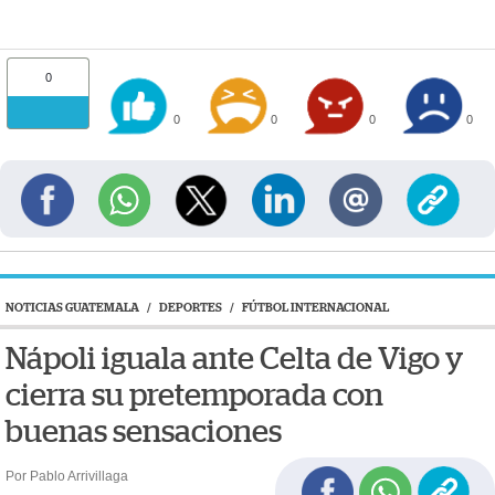
0
0
0
0
0
NOTICIAS GUATEMALA
/
DEPORTES
/
FÚTBOL INTERNACIONAL
Nápoli iguala ante Celta de Vigo y
cierra su pretemporada con
buenas sensaciones
Por Pablo Arrivillaga