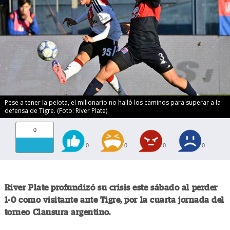
Pese a tener la pelota, el millonario no halló los caminos para superar a la
defensa de Tigre. (Foto: River Plate)
0
0
0
0
0
River Plate profundizó su crisis este sábado al perder
1-0 como visitante ante Tigre, por la cuarta jornada del
torneo Clausura argentino.