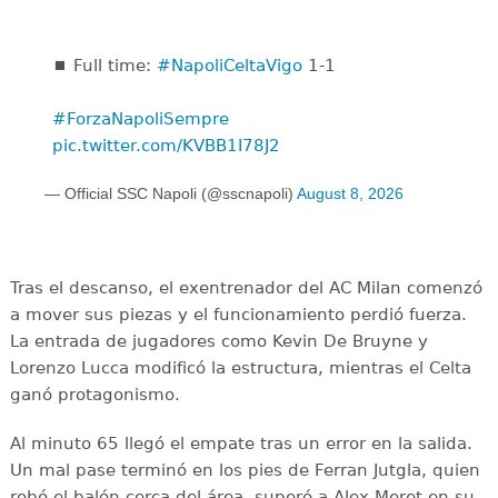
⏹️ Full time:
#NapoliCeltaVigo
1-1
#ForzaNapoliSempre
pic.twitter.com/KVBB1I78J2
— Official SSC Napoli (@sscnapoli)
August 8, 2026
Tras el descanso, el exentrenador del AC Milan comenzó
a mover sus piezas y el funcionamiento perdió fuerza.
La entrada de jugadores como Kevin De Bruyne y
Lorenzo Lucca modificó la estructura, mientras el Celta
ganó protagonismo.
Al minuto 65 llegó el empate tras un error en la salida.
Un mal pase terminó en los pies de Ferran Jutgla, quien
robó el balón cerca del área, superó a Alex Meret en su