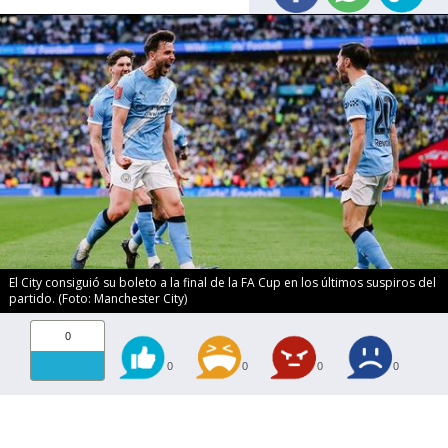
El City consiguió su boleto a la final de la FA Cup en los últimos suspiros del
partido. (Foto: Manchester City)
0
0
0
0
0