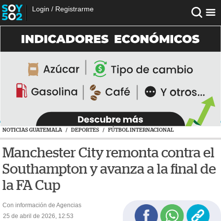
Login
/
Registrarme
NOTICIAS GUATEMALA
/
DEPORTES
/
FÚTBOL INTERNACIONAL
Manchester City remonta contra el
Southampton y avanza a la final de
la FA Cup
Con información de Agencias
25 de abril de 2026, 12:53