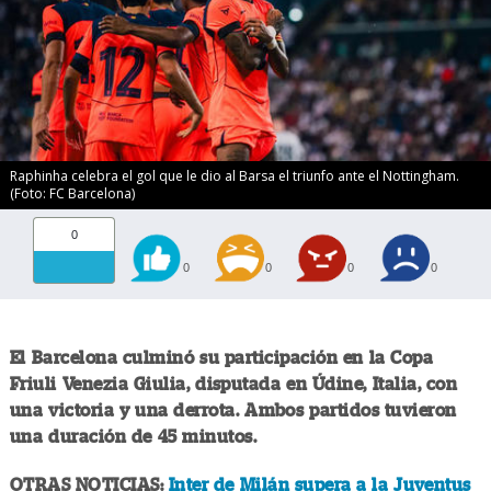
Raphinha celebra el gol que le dio al Barsa el triunfo ante el Nottingham.
(Foto: FC Barcelona)
0
0
0
0
0
El Barcelona culminó su participación en la Copa
Friuli Venezia Giulia, disputada en Údine, Italia, con
una victoria y una derrota. Ambos partidos tuvieron
una duración de 45 minutos.
OTRAS NOTICIAS:
Inter de Milán supera a la Juventus