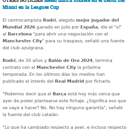
OTRAS NOTICIAS:
Messi marca doblete en el debut del
Miami en la Leagues Cup
El centrocampista
Rodri
, elegido
mejor jugador del
Mundial 2026
ganado en julio por
España
, dio el "sí"
al
Barcelona
"para abrir una negociación con el
Manchester City
" para su traspaso, señaló una fuente
del club azulgrana.
Rodri
, de 30 años y
Balón de Oro 2024
, termina
contrato con el
Manchester City
la próxima
temporada. En los últimos días los medios han
publicado el interés del
Real Madrid
por ficharlo.
"Podemos decir que el
Barça
está hoy más cerca que
ayer de poder plantearse este fichaje. ¿Significa eso que
se vaya a hacer? No. No hay ninguna garantía", señaló
la fuente del club catalán.
"Lo que ha cambiado respecto a ayer, e incluso respecto