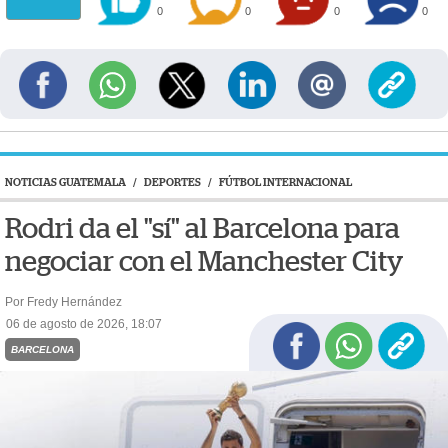
0
0
0
0
NOTICIAS GUATEMALA
/
DEPORTES
/
FÚTBOL INTERNACIONAL
Rodri da el "sí" al Barcelona para
negociar con el Manchester City
Por Fredy Hernández
06 de agosto de 2026, 18:07
BARCELONA