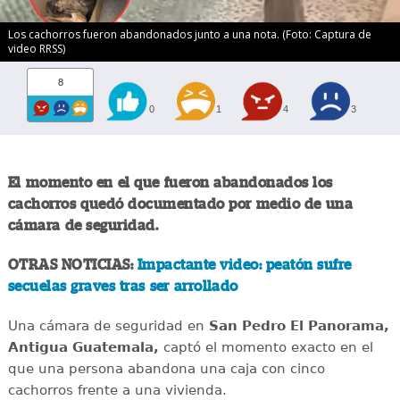
Los cachorros fueron abandonados junto a una nota. (Foto: Captura de
video RRSS)
8
0
1
4
3
El momento en el que fueron abandonados los
cachorros quedó documentado por medio de una
cámara de seguridad.
OTRAS NOTICIAS:
Impactante video: peatón sufre
secuelas graves tras ser arrollado
Una cámara de seguridad en
San Pedro El Panorama,
Antigua Guatemala,
captó el momento exacto en el
que una persona abandona una caja con cinco
cachorros frente a una vivienda.