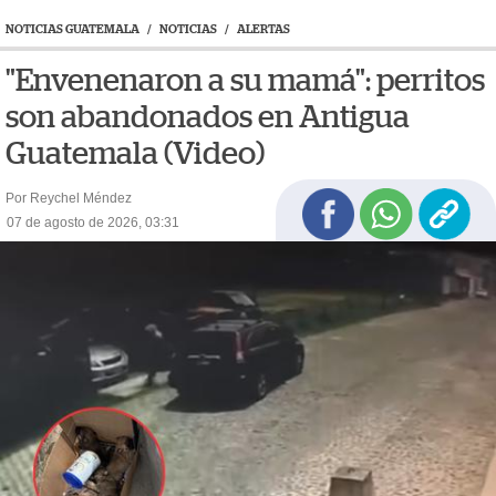
NOTICIAS GUATEMALA
/
NOTICIAS
/
ALERTAS
"Envenenaron a su mamá": perritos
son abandonados en Antigua
Guatemala (Video)
Por Reychel Méndez
07 de agosto de 2026, 03:31