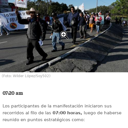
(Foto: Wilder López/Soy502)
07:20 am
Los participantes de la manifestación iniciaron sus
recorridos al filo de las
07:00 horas,
luego de haberse
reunido en puntos estratégicos como: