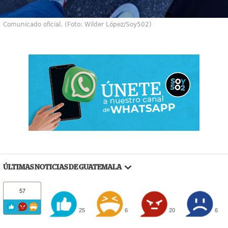
Comunicado oficial. (Foto: Wilder López/Soy502)
ÚLTIMAS NOTICIAS DE GUATEMALA
57
25
6
20
6