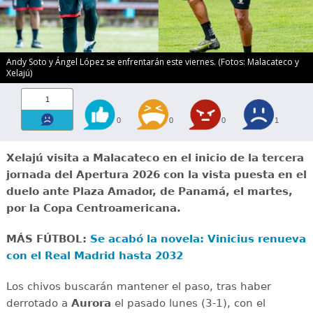
Andy Soto y Ángel López se enfrentarán este viernes. (Fotos: Malacateco y
Xelajú)
1
0
0
0
1
Xelajú visita a Malacateco en el inicio de la tercera
jornada del Apertura 2026 con la vista puesta en el
duelo ante Plaza Amador, de Panamá, el martes,
por la Copa Centroamericana.
MÁS FÚTBOL:
Se acabó la novela: Vinicius renueva
con el Real Madrid hasta 2032
Los chivos buscarán mantener el paso, tras haber
derrotado a
Aurora
el pasado lunes (3-1), con el