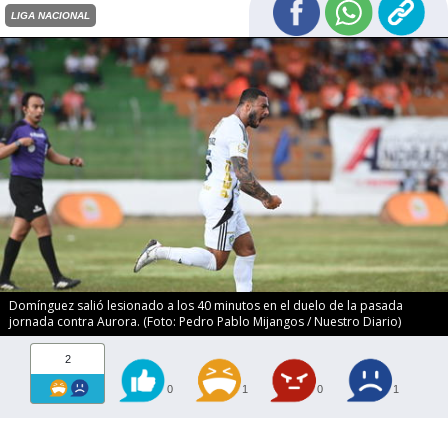
LIGA NACIONAL
Domínguez salió lesionado a los 40 minutos en el duelo de la pasada
jornada contra Aurora. (Foto: Pedro Pablo Mijangos / Nuestro Diario)
2
0
1
0
1