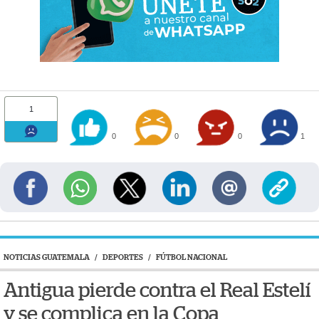
1
0
0
0
1
NOTICIAS GUATEMALA
/
DEPORTES
/
FÚTBOL NACIONAL
Antigua pierde contra el Real Estelí
y se complica en la Copa