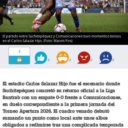
El partido entre Suchitepéquez y Comunicaciones tuvo momentos tensos
en el Carlos Salazar Hijo. (Foto: Marvin Pos)
3
0
3
0
0
El estadio Carlos Salazar Hijo fue el escenario donde
Suchitepéquez concretó su retorno oficial a la Liga
Bantrab con un empate 0-0 frente a Comunicaciones,
en duelo correspondiente a la primera jornada del
Torneo Apertura 2026. El cuadro venado debutó
sumando un punto como local ante unos albos
obligados a redimirse tras una complicada temporada