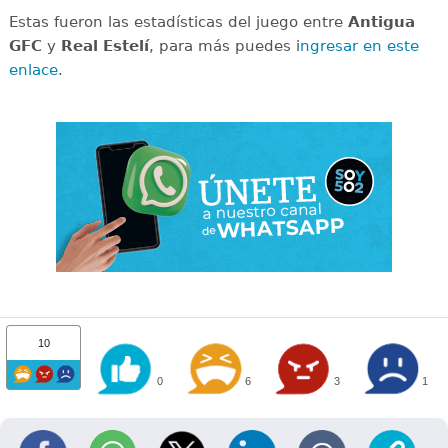
Estas fueron las estadísticas del juego entre
Antigua
GFC
y
Real Estelí
, para más puedes i
ngresar en este
enlace
.
10
0
6
3
1