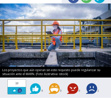
Los proyectos que aún operan sin este requisito puede regularizar su
situación ante el MARN. (Foto ilustrativa: istock)
10
9
0
0
1