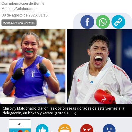
Con información de Bernie
Morales/Colaborador
08 de agosto de 2026, 01:16
#JUEGOSCAYCARIBE
Chiroy y Maldonado dieron las dos preseas doradas de este viernes a la
delegación, en boxeo y karate. (Fotos: COG)
41