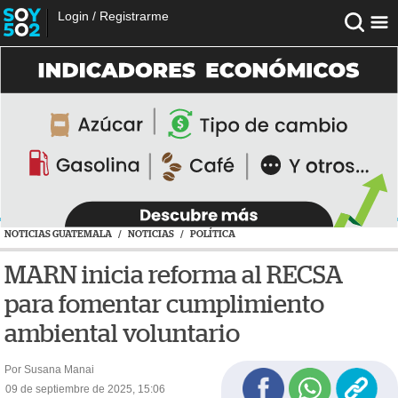
Login
/
Registrarme
NOTICIAS GUATEMALA
/
NOTICIAS
/
POLÍTICA
MARN inicia reforma al RECSA
para fomentar cumplimiento
ambiental voluntario
Por Susana Manai
09 de septiembre de 2025, 15:06