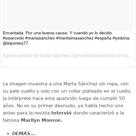
Encantada. Por una buena causa. Y cuando yo lo decido.
#swarovski #martasanchez #martisimasanchez #españa #yodona
@elpontes77
A photo posted by Marta Sánchez (@martisimasanchez) on
Oct 13, 2016 at 1:25pm PDT
La imagen muestra a una Marta Sánchez sin ropa, con
su pelo suelto y solo con un collar plateado en el cuello,
la intérprete hace esta aparición luego de cumplir 50
años. No es su primer desnudo, ya había hecho uno
antes para la revista
Interviú
donde caracterizó a la
famosa
Marilyn Monroe.
DEMÁS...