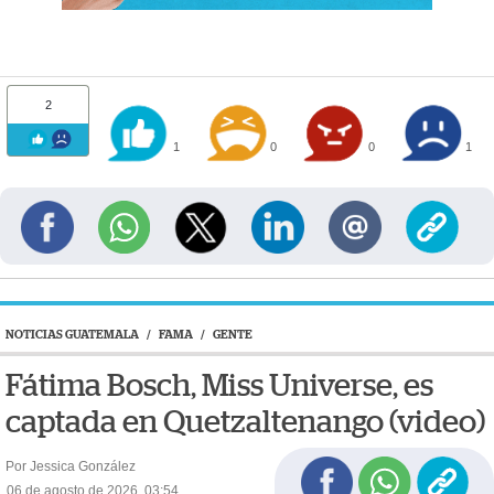
2
1
0
0
1
NOTICIAS GUATEMALA
/
FAMA
/
GENTE
Fátima Bosch, Miss Universe, es
captada en Quetzaltenango (video)
Por Jessica González
06 de agosto de 2026, 03:54