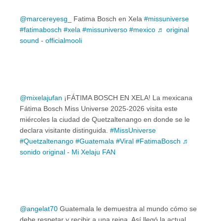
@marcereyesg_
Fatima Bosch en Xela
#missuniverse
#fatimabosch
#xela
#missuniverso
#mexico
♬ original
sound - officialmooli
@mixelajufan
¡FÁTIMA BOSCH EN XELA! La mexicana
Fátima Bosch Miss Universe 2025-2026 visita este
miércoles la ciudad de Quetzaltenango en donde se le
declara visitante distinguida.
#MissUniverse
#Quetzaltenango
#Guatemala
#Viral
#FatimaBosch
♬
sonido original - Mi Xelaju FAN
@angelat70
Guatemala le demuestra al mundo cómo se
debe respetar y recibir a una reina. Así llegó la actual