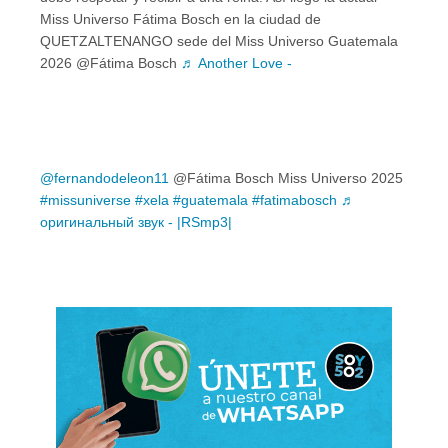
Miss Universo Fátima Bosch en la ciudad de
QUETZALTENANGO sede del Miss Universo Guatemala
2026 @Fátima Bosch
♬ Another Love -
@fernandodeleon11
@Fátima Bosch Miss Universo 2025
#missuniverse
#xela
#guatemala
#fatimabosch
♬
оригинальный звук - |RSmp3|