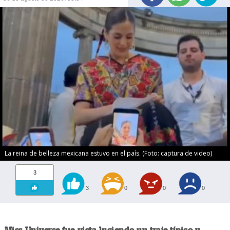
La reina de belleza mexicana estuvo en el país. (Foto: captura de video)
3
3
0
0
0