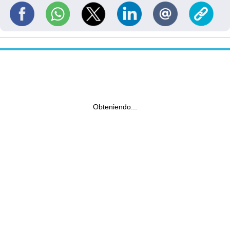
Obteniendo...