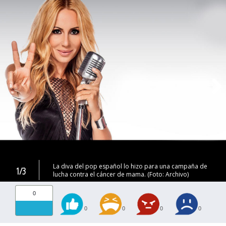
La diva del pop español lo hizo para una campaña de
1/3
lucha contra el cáncer de mama. (Foto: Archivo)
0
0
0
0
0