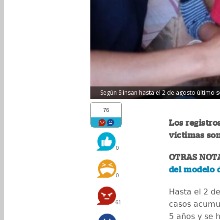
Según Siinsan hasta el 2 de agosto último
76
Los registro
víctimas so
0
OTRAS NOT
del modelo d
0
Hasta el 2 d
61
casos acumu
5 años y se h