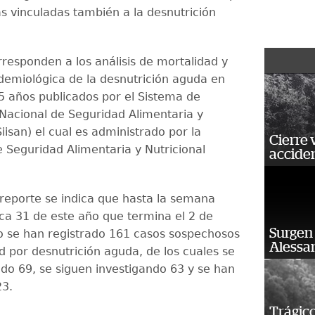
as vinculadas también a la desnutrición
rresponden a los análisis de mortalidad y
idemiológica de la desnutrición aguda en
 años publicados por el Sistema de
Nacional de Seguridad Alimentaria y
Siisan) el cual es administrado por la
Cierre 
e Seguridad Alimentaria y Nutricional
acciden
 reporte se indica que hasta la semana
ca 31 de este año que termina el 2 de
Surgen 
o se han registrado 161 casos sospechosos
Alessan
d por desnutrición aguda, de los cuales se
do 69, se siguen investigando 63 y se han
23.
Trágico