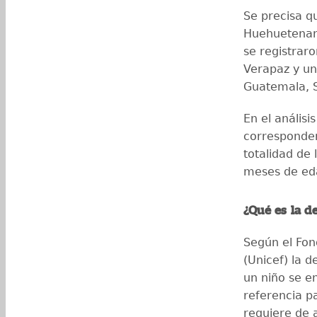
Se precisa q
Huehuetenan
se registraro
Verapaz y un
Guatemala, S
En el análisi
corresponden
totalidad de 
meses de ed
¿Qué es la d
Según el Fon
(Unicef) la 
un niño se e
referencia pa
requiere de 