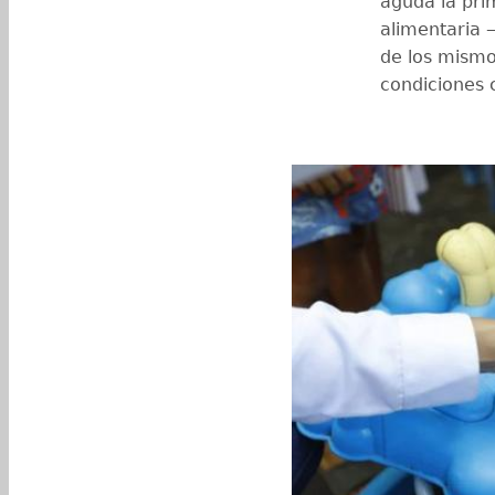
aguda la pri
alimentaria 
de los mism
condiciones c