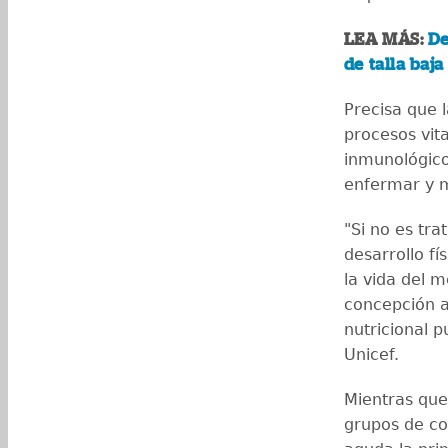
LEA MÁS:
De
de talla baj
Precisa que 
procesos vita
inmunológico
enfermar y m
"Si no es tr
desarrollo fí
la vida del 
concepción a 
nutricional p
Unicef.
Mientras que
grupos de co