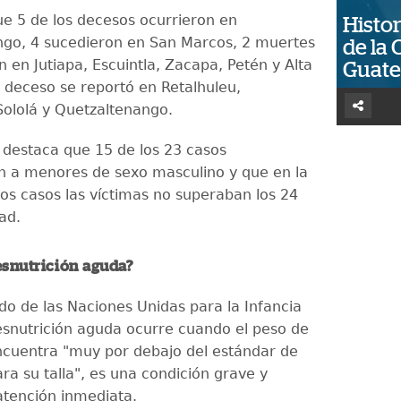
ue 5 de los decesos ocurrieron en
Histor
go, 4 sucedieron en San Marcos, 2 muertes
de la 
n en Jutiapa, Escuintla, Zacapa, Petén y Alta
Guat
 deceso se reportó en Retalhuleu,
ololá y Quetzaltenango.
s destaca que 15 de los 23 casos
 a menores de sexo masculino y que en la
los casos las víctimas no superaban los 24
ad.
esnutrición aguda?
do de las Naciones Unidas para la Infancia
desnutrición aguda ocurre cuando el peso de
ncuentra "muy por debajo del estándar de
ra su talla", es una condición grave y
atención inmediata.