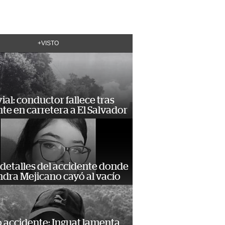
+VISTO
vial: conductor fallece tras
te en carretera a El Salvador
detalles del accidente donde
dra Mejicano cayó al vacío
 accidente: Inguat lamenta