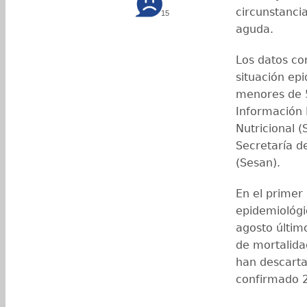
circunstanci
15
aguda.
Los datos co
situación ep
menores de 5
Información 
Nutricional (
Secretaría d
(Sesan).
En el primer
epidemiológi
agosto últim
de mortalida
han descarta
confirmado 