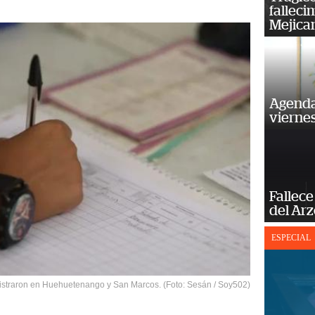
falleci
Mejica
Agenda
vierne
Fallece
del Ar
ESPECIAL
istraron en Huehuetenango y San Marcos. (Foto: Sesán / Soy502)