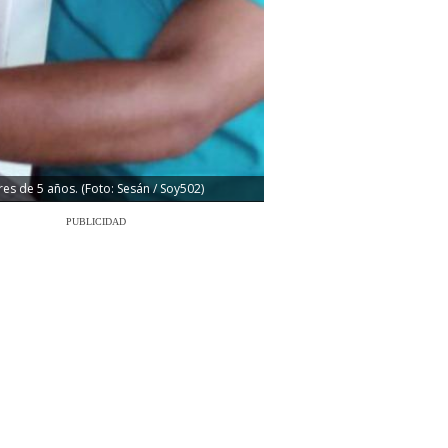
es de 5 años. (Foto: Sesán / Soy502)
PUBLICIDAD