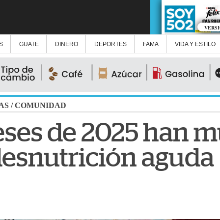
VERS
S
GUATE
DINERO
DEPORTES
FAMA
VIDA Y ESTILO
AS
/
COMUNIDAD
eses de 2025 han m
desnutrición aguda