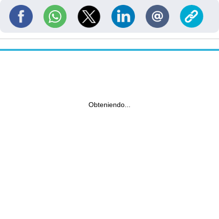
Obteniendo...