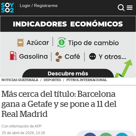
Login
/
Registrarme
NOTICIAS GUATEMALA
/
DEPORTES
/
FÚTBOL INTERNACIONAL
Más cerca del título: Barcelona
gana a Getafe y se pone a 11 del
Real Madrid
Con información de AFP
25 de abril de 2026, 10:26