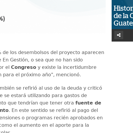
Histor
de la 
Guat
 de los desembolsos del proyecto aparecen
e En Gestión, o sea que no han sido
or el
Congreso
y existe la incertidumbre
n para el próximo año", mencionó.
bién se refirió al uso de la deuda y criticó
e se estará utilizando para gastos de
to que tendrían que tener otra
fuente de
ento
. En este sentido se refirió al pago del
ensiones o programas recién aprobados en
como el aumento en el aporte para la
colar.