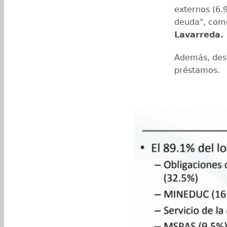
externos (6.
deuda", come
Lavarreda.
Además, dest
préstamos.