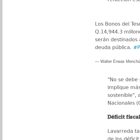
Los Bonos del Te
Q.14,944.3 millon
serán destinados a
deuda pública.
#P
— Walter Eneas Mench
"No se debe
implique más
sostenible", 
Nacionales (
Déficit fisca
Lavarreda ta
de los défici