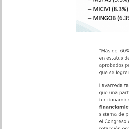
"Más del 60%
en estatus d
aprobados p
que se logre
Lavarreda tam
que una part
funcionamien
financiami
sistema de p
el Congreso 
refacción es