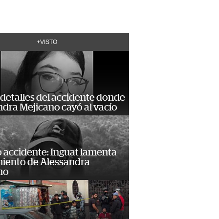
+VISTO
detalles del accidente donde
dra Mejicano cayó al vacío
 accidente: Inguat lamenta
miento de Alessandra
no