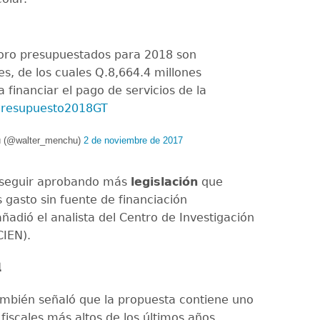
soro presupuestados para 2018 son
es, de los cuales Q.8,664.4 millones
 financiar el pago de servicios de la
resupuesto2018GT
ú (@walter_menchu)
2 de noviembre de 2017
 seguir aprobando más
legislación
que
 gasto sin fuente de financiación
añadió el analista del Centro de Investigación
CIEN).
l
mbién señaló que la propuesta contiene uno
t fiscales más altos de los últimos años