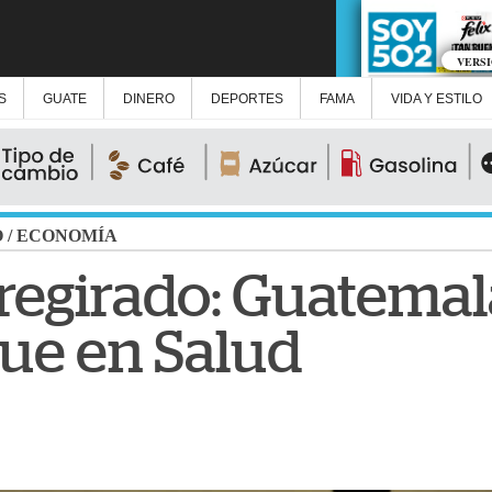
VERS
S
GUATE
DINERO
DEPORTES
FAMA
VIDA Y ESTILO
O
/
ECONOMÍA
regirado: Guatema
ue en Salud