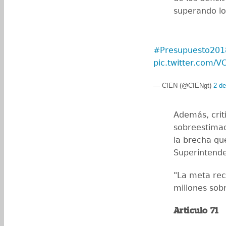
superando lo
#Presupuesto20
pic.twitter.com/
— CIEN (@CIENgt)
2 d
Además, criti
sobreestimad
la brecha qu
Superintende
"La meta rec
millones sob
Articulo 71