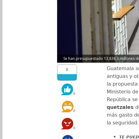
Se han presupuestado 13,838.3 millones de 
Guatemala s
0
antiguas y o
la propuesta
Ministerio d
0
República se
quetzales
de
0
más gasto de 
la seguridad.
0
TE PUED