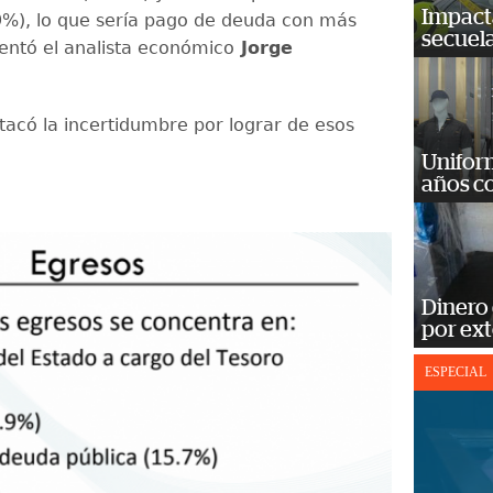
Impact
9%), lo que sería pago de deuda con más
secuela
ntó el analista económico
Jorge
acó la incertidumbre por lograr de esos
Unifor
años c
Dinero
por ext
ESPECIAL