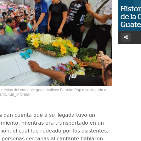
Histor
de la 
Guat
s restos del cantante guatemalteco Farruko Pop a su llegada a
@SamChun_informa)
 dan cuenta que a su llegada tuvo un
imiento, mientras era transportado en un
ón, el cual fue rodeado por los asistentes.
 personas cercanas al cantante hablaron