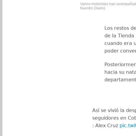
Varios motoristas han acompañado
Nuestro Diario)
Los restos d
de la Tienda 
cuando era u
poder conver
Posteriormen
hacia su nata
departamen
Así se vivió la de
seguidores en Co
: Alex Cruz
pic.tw