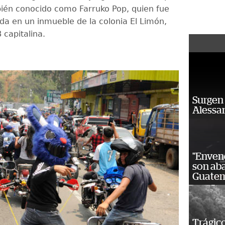
ién conocido como Farruko Pop, quien fue
ida en un inmueble de la colonia El Limón,
 capitalina.
Surgen 
Alessan
"Enven
son ab
Guatem
Trágico