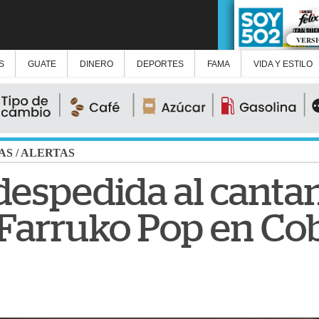
VERS
S
GUATE
DINERO
DEPORTES
FAMA
VIDA Y ESTILO
AS
/
ALERTAS
despedida al cantan
 Farruko Pop en Co