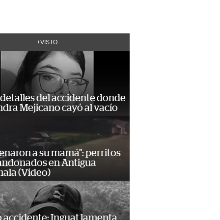
+VISTO
detalles del accidente donde
dra Mejicano cayó al vacío
enaron a su mamá": perritos
andonados en Antigua
ala (Video)
 accidente: Inguat lamenta