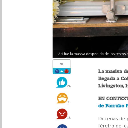
Así fue la masiva despedida de los restos 
91
La masiva de
llegada a Co
Livingston, 
24
EN CONTEX
7
de Farruko 
16
Decenas de 
féretro del 