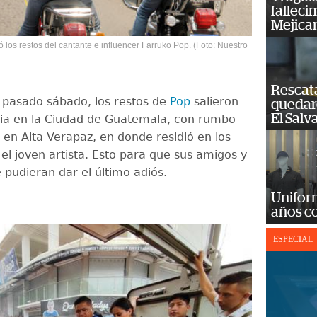
falleci
Mejica
los restos del cantante e influencer Farruko Pop. (Foto: Nuestro
Rescat
 pasado sábado, los restos de
Pop
salieron
quedaro
El Salv
ria en la Ciudad de Guatemala, con rumbo
 en Alta Verapaz, en donde residió en los
el joven artista. Esto para que sus amigos y
e pudieran dar el último adiós.
Unifor
años c
ESPECIAL