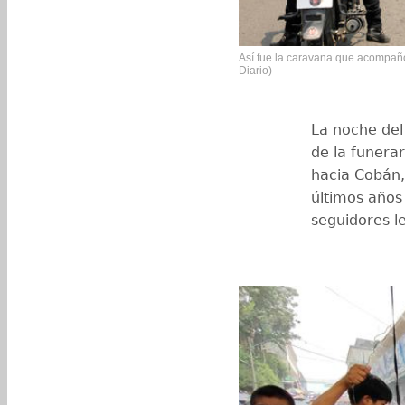
Así fue la caravana que acompañó 
Diario)
La noche del
de la funera
hacia Cobán,
últimos años 
seguidores l