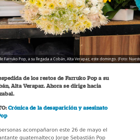
de Farruko Pop, a su llegada a Cobán, Alta Verapaz, este domingo. (Foto: Nuest
spedida de los restos de Farruko Pop a su
bán, Alta Verapaz. Ahora se dirige hacia
Izabal.
TO:
Crónica de la desaparición y asesinato
Pop
personas acompañaron este 26 de mayo el
cantante guatemalteco Jorge Sebastián Pop