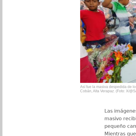
Así fue la masiva despedida de lo
Cobán, Alta Verapaz. (Foto: X/
Las imágenes
masivo recib
pequeño cami
Mientras que