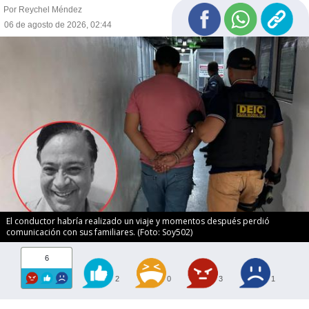
Por Reychel Méndez
06 de agosto de 2026, 02:44
El conductor habría realizado un viaje y momentos después perdió
comunicación con sus familiares. (Foto: Soy502)
6
2
0
3
1