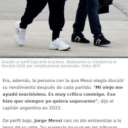
Guardó un perfil bajo ante la prensa, destacando su inasistencia al
Mundial 2026 por complicaciones personales. (Foto: AFP)
Era, además, la persona con la que Messi elegía discutir
su rendimiento después de cada partido. "
Mi viejo me
ayudó muchísimo. Es muy crítico conmigo. Eso
hizo que siempre yo quiera superarme"
, dijo el
capitán argentino en 2022.
De perfil bajo,
Jorge Messi
casi no dio entrevistas a lo
largo de su vida. Su ausencia inusual en las tribunas