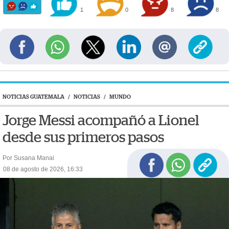
1
0
8
8
NOTICIAS GUATEMALA
/
NOTICIAS
/
MUNDO
Jorge Messi acompañó a Lionel
desde sus primeros pasos
Por Susana Manai
08 de agosto de 2026, 16:33