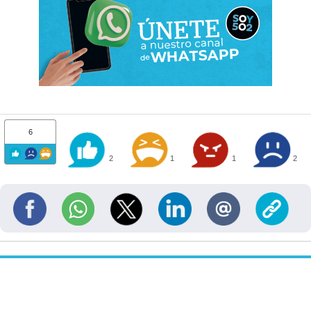
6
2
1
1
2