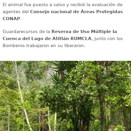
El animal fue puesto a salvo y recibió la evaluación de
agentes del
Consejo nacional de Áreas Protegidas
CONAP
.
Guardarecursos de la
Reserva de Uso Múltiple la
Cuenca del Lago de Atitlán RUMCLA
, junto con los
Bomberos trabajaron en su liberaron.