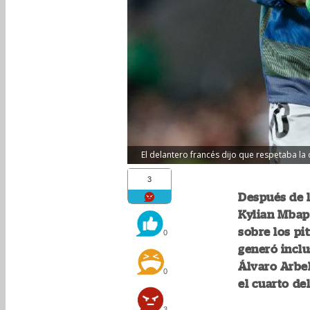
El delantero francés dijo que respetaba la d
3
Después de l
Kylian Mbap
sobre los pi
0
generó inclu
Álvaro Arbel
0
el cuarto del
3