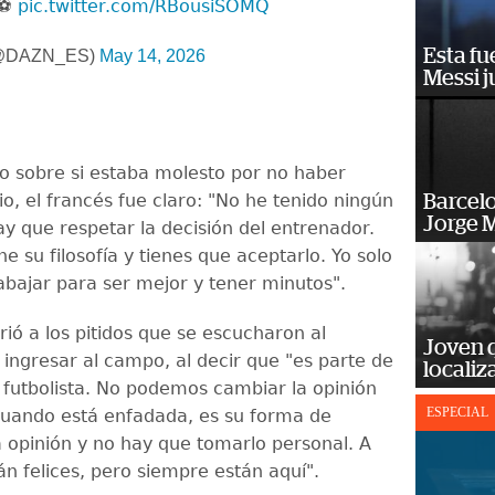
⚽
pic.twitter.com/RBousiSOMQ
Esta fu
(@DAZN_ES)
May 14, 2026
Messi j
 sobre si estaba molesto por no haber
cio, el francés fue claro: "No he tenido ningún
Barcel
Jorge M
y que respetar la decisión del entrenador.
e su filosofía y tienes que aceptarlo. Yo solo
abajar para ser mejor y tener minutos".
rió a los pitidos que se escucharon al
Joven 
ngresar al campo, al decir que "es parte de
localiz
 futbolista. No podemos cambiar la opinión
ESPECIAL
cuando está enfadada, es su forma de
 opinión y no hay que tomarlo personal. A
án felices, pero siempre están aquí".