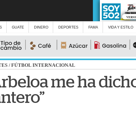
VERS
S
GUATE
DINERO
DEPORTES
FAMA
VIDA Y ESTILO
TES
/
FÚTBOL INTERNACIONAL
rbeloa me ha dicho
antero”