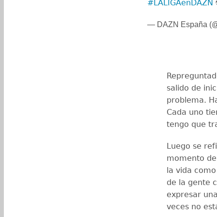
#LALIGAenDAZN
— DAZN España 
Repreguntado
salido de ini
problema. Ha
Cada uno tien
tengo que tr
Luego se refi
momento de i
la vida como
de la gente 
expresar una
veces no est