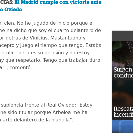
CIAS:
El Madrid cumple con victoria ante
do Oviedo
al cien. No he jugado de inicio porque el
e ha dicho que soy el cuarto delantero de
 por detrás de Vinicius, Mastantuono y
acepto y juego el tiempo que tengo. Estaba
r titular, pero es su decisión y no estoy
y que respetarlo. Tengo que trabajar duro
lar", comentó.
Surgen 
conduc
suplencia frente al Real Oviedo: "Estoy
Rescat
he sido titular porque Arbeloa me ha
incend
uarto delantero de la plantilla".