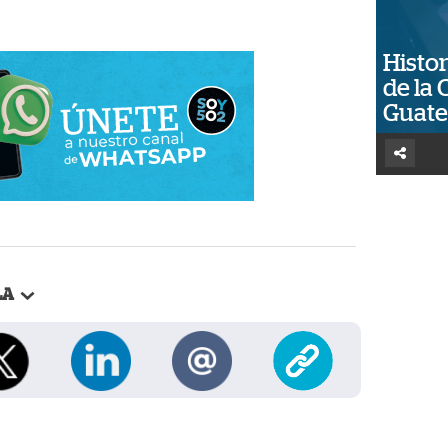
Histor
de la 
Guat
LA