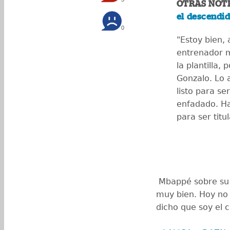
OTRAS NOTI
el descendi
0
"Estoy bien, 
entrenador m
la plantilla,
Gonzalo. Lo 
listo para se
enfadado. Ha
para ser titu
️ Mbappé sobre su 
muy bien. Hoy no 
dicho que soy el c