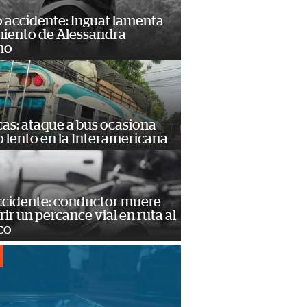
 accidente: Inguat lamenta
miento de Alessandra
no
as: ataque a bus ocasiona
o lento en la Interamericana
accidente: conductor muere
frir un percance vial en ruta al
co