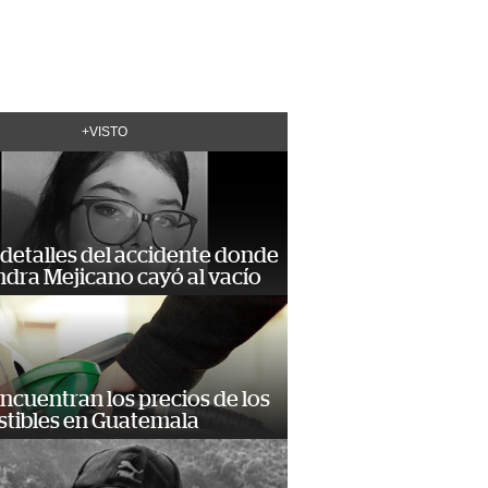
+VISTO
detalles del accidente donde
dra Mejicano cayó al vacío
encuentran los precios de los
tibles en Guatemala