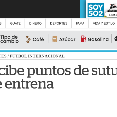
VERS
S
GUATE
DINERO
DEPORTES
FAMA
VIDA Y ESTILO
TES
/
FÚTBOL INTERNACIONAL
ibe puntos de sut
e entrena