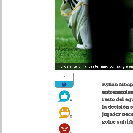
El delantero francés terminó con sangre en 
2
Kylian Mbapp
entrenamient
resto del eq
0
la decisión 
jugador nece
0
golpe sufrid
0