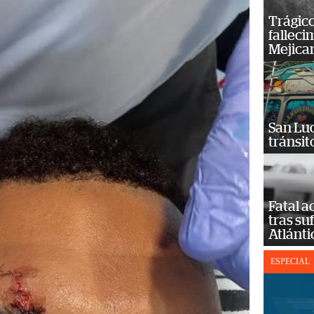
Trágico
falleci
Mejica
San Luc
tránsit
Fatal 
tras su
Atlánti
ESPECIAL