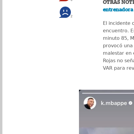
OTRAS NOTI
entrenadora 
2
El incidente 
encuentro. E
minuto 85, M
provocó una 
malestar en e
Rojas no señ
VAR para revi