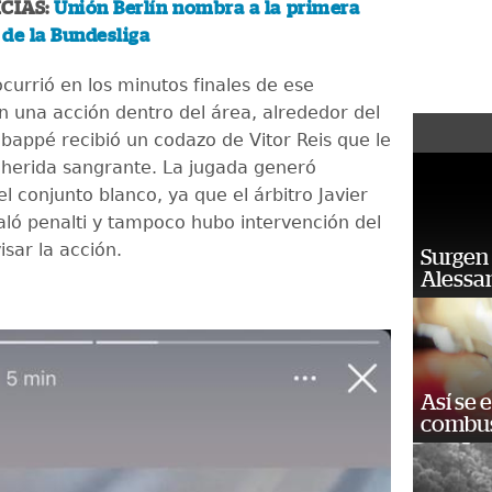
CIAS:
Unión Berlín nombra a la primera
de la Bundesliga
ocurrió en los minutos finales de ese
n una acción dentro del área, alrededor del
bappé recibió un codazo de Vitor Reis que le
herida sangrante. La jugada generó
l conjunto blanco, ya que el árbitro Javier
aló penalti y tampoco hubo intervención del
sar la acción.
Surgen 
Alessan
Así se 
combus