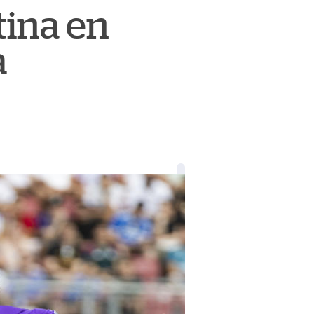
tina en
a