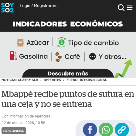
Login
/
Registrarme
NOTICIAS GUATEMALA
/
DEPORTES
/
FÚTBOL INTERNACIONAL
Mbappé recibe puntos de sutura en
una ceja y no se entrena
Con información de Agencias
12 de abril de 2026, 10:58
REAL MADRID