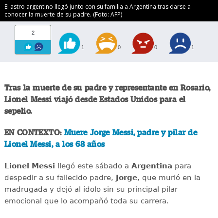
El astro argentino llegó junto con su familia a Argentina tras darse a
conocer la muerte de su padre. (Foto: AFP)
2
1
0
0
1
Tras la muerte de su padre y representante en Rosario,
Lionel Messi
viajó desde Estados Unidos para el
sepelio.
EN CONTEXTO:
Muere Jorge Messi, padre y pilar de
Lionel Messi, a los 68 años
Lionel Messi
llegó este sábado a
Argentina
para
despedir a su fallecido padre,
Jorge
, que murió en la
madrugada y dejó al ídolo sin su principal pilar
emocional que lo acompañó toda su carrera.