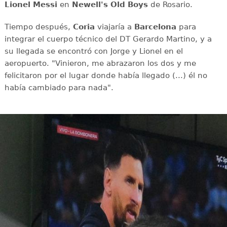
Lionel Messi
en
Newell's Old Boys
de Rosario.
Tiempo después,
Coria
viajaría a
Barcelona
para
integrar el cuerpo técnico del DT Gerardo Martino, y a
su llegada se encontró con Jorge y Lionel en el
aeropuerto. "Vinieron, me abrazaron los dos y me
felicitaron por el lugar donde había llegado (...) él no
había cambiado para nada".