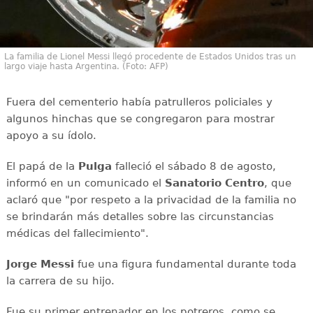
La familia de Lionel Messi llegó procedente de Estados Unidos tras un
largo viaje hasta Argentina. (Foto: AFP)
Fuera del cementerio había patrulleros policiales y
algunos hinchas que se congregaron para mostrar
apoyo a su ídolo.
El papá de la
Pulga
falleció el sábado 8 de agosto,
informó en un comunicado el
Sanatorio Centro
, que
aclaró que "por respeto a la privacidad de la familia no
se brindarán más detalles sobre las circunstancias
médicas del fallecimiento".
Jorge Messi
fue una figura fundamental durante toda
la carrera de su hijo.
Fue su primer entrenador en los potreros, como se