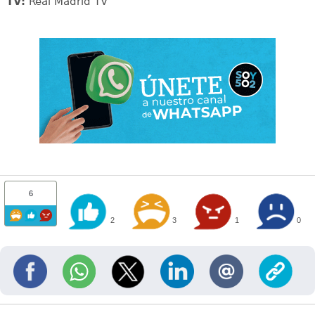
TV:
Real Madrid TV
6
2
3
1
0