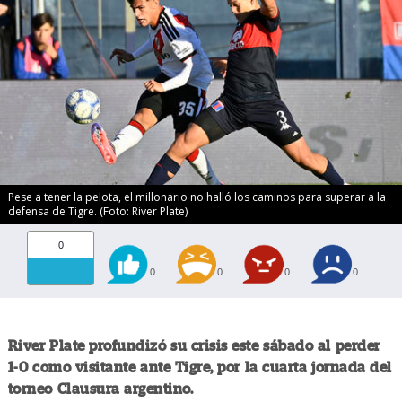
Pese a tener la pelota, el millonario no halló los caminos para superar a la
defensa de Tigre. (Foto: River Plate)
0
0
0
0
0
River Plate profundizó su crisis este sábado al perder
1-0 como visitante ante Tigre, por la cuarta jornada del
torneo Clausura argentino.