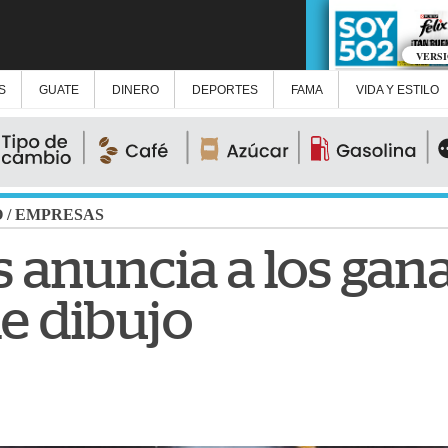
VERS
S
GUATE
DINERO
DEPORTES
FAMA
VIDA Y ESTILO
O
/
EMPRESAS
 anuncia a los gan
e dibujo