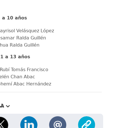
8 a 10 años
ayrisol Velásquez López
Isamar Ralda Guillén
shua Ralda Guillén
11 a 13 años
Rubí Tomás Francisco
elén Chan Abac
ohemí Abac Hernández
LA