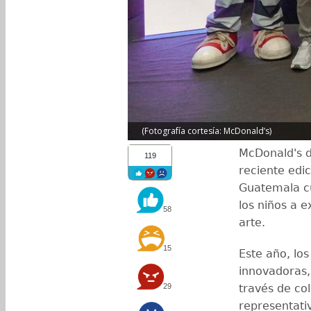
(Fotografía cortesía: McDonald’s)
McDonald's d
119
reciente edi
Guatemala cu
los niños a 
58
arte.
15
Este año, lo
innovadoras,
29
través de co
representati