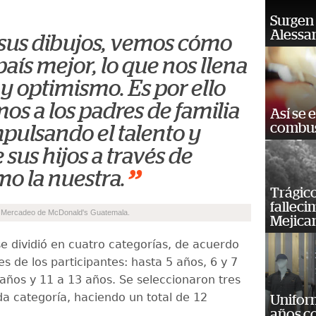
Surgen 
Alessan
 sus dibujos, vemos cómo
aís mejor, lo que nos llena
y optimismo. Es por ello
os a los padres de familia
Así se 
combus
mpulsando el talento y
 sus hijos a través de
”
mo la nuestra.
Trágico
falleci
e Mercadeo de McDonald's Guatemala.
Mejica
se dividió en cuatro categorías, de acuerdo
s de los participantes: hasta 5 años, 6 y 7
 años y 11 a 13 años. Se seleccionaron tres
da categoría, haciendo un total de 12
Unifor
años c