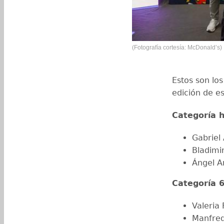
(Fotografía cortesía: McDonald’s)
Estos son lo
edición de e
Categoría 
Gabriel
Bladimi
Ángel A
Categoría 6
Valeria
Manfred