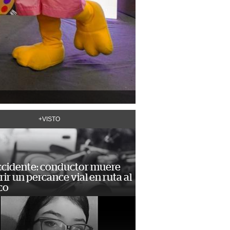
+VISTO
accidente: conductor muere
frir un percance vial en ruta al
co