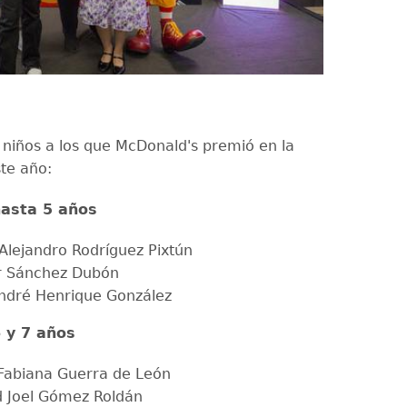
s niños a los que McDonald's premió en la
ste año:
hasta 5 años
 Alejandro Rodríguez Pixtún
r Sánchez Dubón
ndré Henrique González
 y 7 años
 Fabiana Guerra de León
 Joel Gómez Roldán