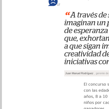
17
“
A través de
imaginan un p
de esperanza 
que, exhortam
a que sigan i
creatividad de
iniciativas co
Juan Manuel Rodríguez
, gerente d
El concurso 
con las edade
años, 8 a 10
niños por ca
ganadores.