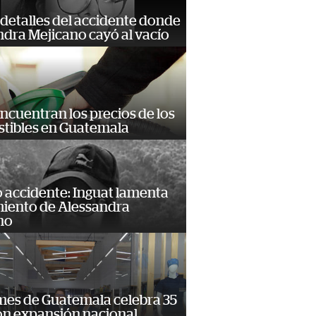
detalles del accidente donde
dra Mejicano cayó al vacío
encuentran los precios de los
tibles en Guatemala
 accidente: Inguat lamenta
miento de Alessandra
no
mes de Guatemala celebra 35
on expansión nacional