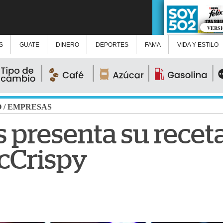
VERS
S
GUATE
DINERO
DEPORTES
FAMA
VIDA Y ESTILO
O
/
EMPRESAS
 presenta su recet
McCrispy