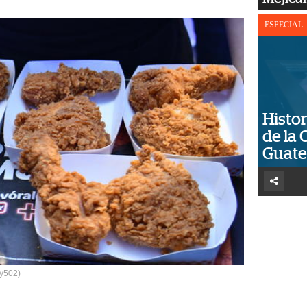
ESPECIAL
Histor
de la 
Guat
oy502)