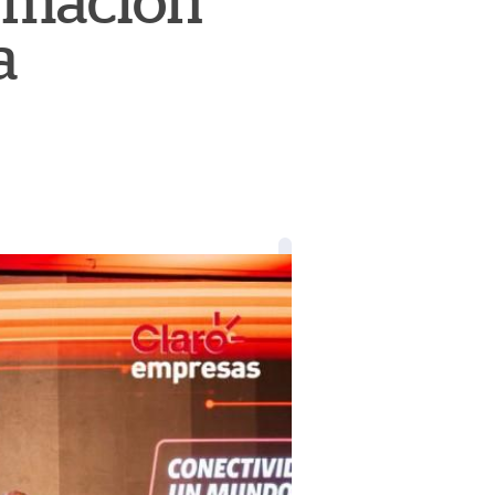
ormación
a