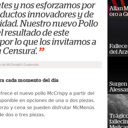
ntes y nos esforzamos por
Allan 
oductos innovadores y de
oro a 
alidad. Nuestro nuevo Pollo
l resultado de este
or lo que los invitamos a
Fallece
”
n Censura'.
del Ar
eo de McDonald's Guatemala.
ra cada momento del día
Surgen 
Alessan
frece el nuevo pollo McCrispy a partir del
sponible en opciones de una o dos piezas.
erzo y cena se pueden disfrutar McMenús
de dos o tres piezas.
Trágico
falleci
Mejica