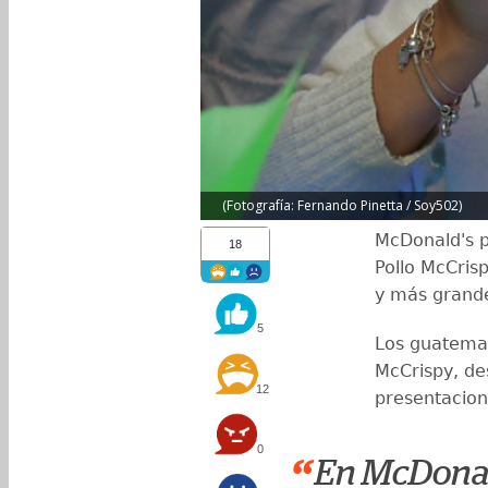
(Fotografía: Fernando Pinetta / Soy502)
McDonald's p
18
Pollo McCris
y más grand
5
Los guatemal
McCrispy, de
12
presentacion
0
“
En McDonal