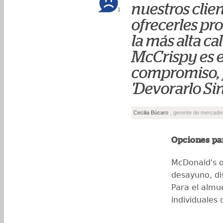
nuestros clie
1
ofrecerles pr
la más alta c
McCrispy es e
compromiso, p
'Devorarlo Si
Cecilia Búcaro
, gerente de mercad
Opciones pa
McDonald's o
desayuno, di
Para el almu
individuales 