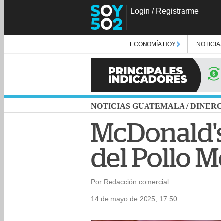
Login
/
Registrarme
ECONOMÍA HOY
NOTICIA
NOTICIAS GUATEMALA
/
DINER
McDonald's
del Pollo 
Por Redacción comercial
14 de mayo de 2025, 17:50