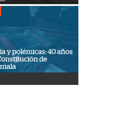
ia y polémicas: 40 años
Constitución de
emala