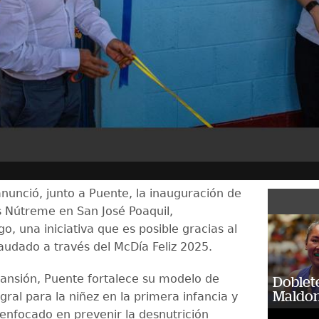
nunció, junto a Puente, la inauguración de
 Nútreme en San José Poaquil,
, una iniciativa que es posible gracias al
audado a través del McDía Feliz 2025.
ansión, Puente fortalece su modelo de
Doblet
Maldon
gral para la niñez en la primera infancia y
 enfocado en prevenir la desnutrición