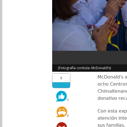
(Fotografía cortesía: McDonald’s)
McDonald's a
0
ocho Centros
Chimaltenango
donativo rec
0
Con esta exp
0
atención inte
sus familias,