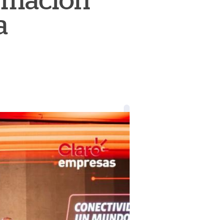
ormación
a