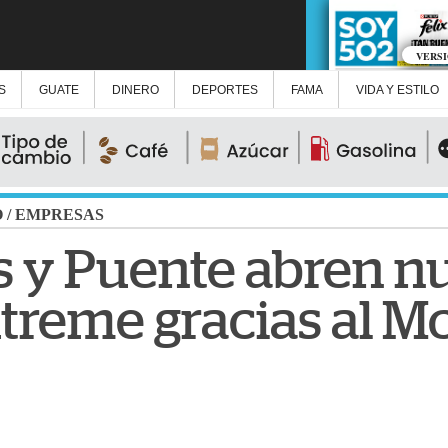
VERS
S
GUATE
DINERO
DEPORTES
FAMA
VIDA Y ESTILO
O
/
EMPRESAS
 y Puente abren n
treme gracias al Mc