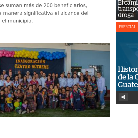
El cam
 se suman más de 200 beneficiarios,
transp
 manera significativa el alcance del
droga
el municipio.
ESPECIAL
Histor
de la 
Guat