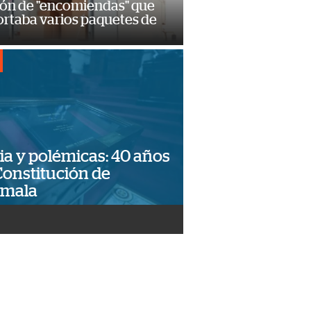
ión de "encomiendas" que
ortaba varios paquetes de
ia y polémicas: 40 años
Constitución de
emala