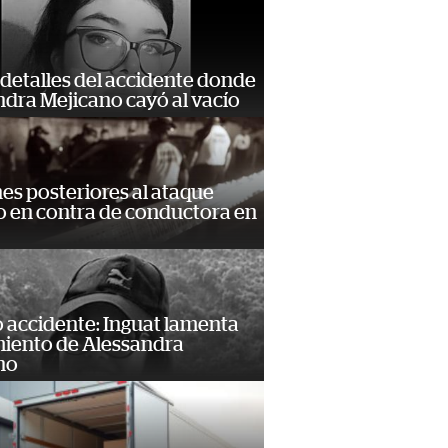
detalles del accidente donde
dra Mejicano cayó al vacío
s posteriores al ataque
 en contra de conductora en
 accidente: Inguat lamenta
miento de Alessandra
no