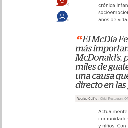
0
crónica infan
socioemocion
años de vida
0
“
El McDía Fel
más importan
McDonald's, p
miles de guat
una causa qu
directo en las 
Rodrigo Cofiño
, Chief Restaurant O
Actualmente,
comunidades 
y niños. Con