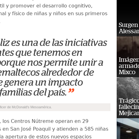
til y promover el desarrollo cognitivo,
al y físico de niñas y niños en sus primeros
.
Surgen 
Alessan
iz es una de las iniciativas
tes que tenemos en
Imágene
orque nos permite unir a
armado
emaltecos alrededor de
Mixco
e genera un impacto
”
familias del país.
Trágico
falleci
fficer de McDonald's Mesoamérica.
Mejica
 los Centros Nútreme operan en 29
en San José Poaquil y atienden a 585 niñas
 la apertura de estos nuevos espacios