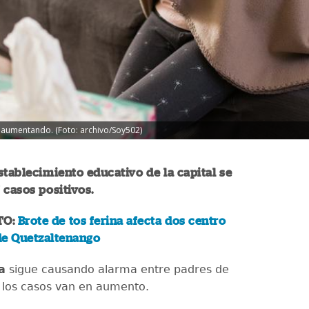
 aumentando. (Foto: archivo/Soy502)
stablecimiento educativo de la capital se
 casos positivos.
TO:
Brote de tos ferina afecta dos centro
de Quetzaltenango
a
sigue causando alarma entre padres de
s los casos van en aumento.