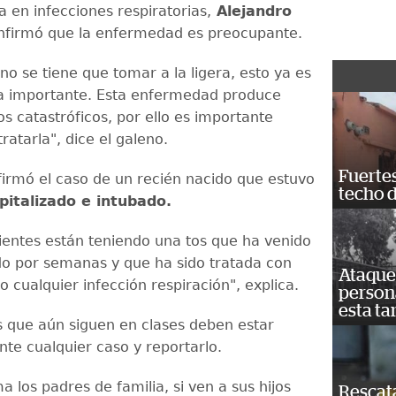
ta en infecciones respiratorias,
Alejandro
onfirmó que la enfermedad es preocupante.
no se tiene que tomar a la ligera, esto ya es
a importante. Esta enfermedad produce
s catastróficos, por ello es importante
tratarla", dice el galeno.
Fuertes
irmó el caso de un recién nacido que estuvo
techo 
pitalizado e intubado.
entes están teniendo una tos que ha venido
o por semanas y que ha sido tratada con
Ataque 
 cualquier infección respiración", explica.
persona
esta ta
 que aún siguen en clases deben estar
nte cualquier caso y reportarlo.
a los padres de familia, si ven a sus hijos
Rescat