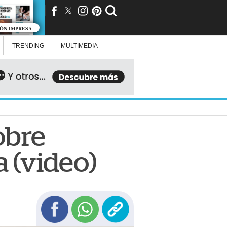
IÓN IMPRESA
TRENDING
MULTIMEDIA
obre
a (video)