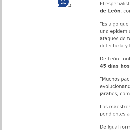
El especialis
11
de León
, c
"Es algo que 
una epidemi
ataques de to
detectarla y 
De León conf
45 días hos
"Muchos paci
evolucionand
jarabes, como
Los maestros
pendientes a
De igual form