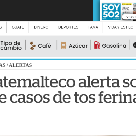
VERS
S
GUATE
DINERO
DEPORTES
FAMA
VIDA Y ESTILO
AS
/
ALERTAS
temalteco alerta s
casos de tos ferin