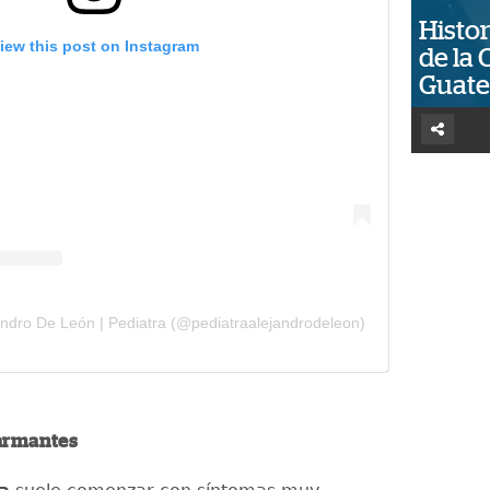
Histor
iew this post on Instagram
de la 
Guat
jandro De León | Pediatra (@pediatraalejandrodeleon)
armantes