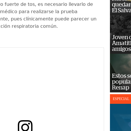
 fuerte de tos, es necesario llevarlo de
quedaro
El Salv
 médico para realizarse la prueba
nte, pues clínicamente puede parecer un
cción respiratoria común.
Joven 
Amatit
amigos
Estos s
popula
Renap
ESPECIAL