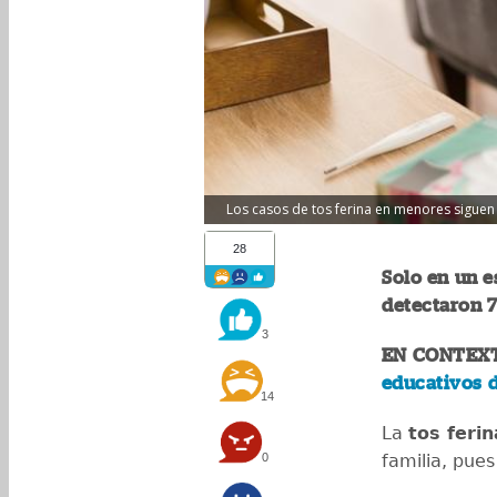
Los casos de tos ferina en menores siguen
28
Solo en un e
detectaron 7
3
EN CONTEX
educativos 
14
La
tos ferin
0
familia, pue