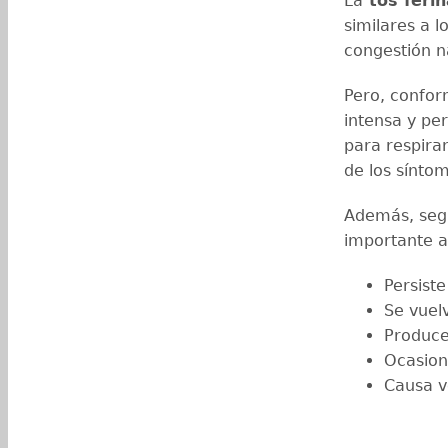
La
tos ferin
similares a l
congestión n
Pero, confor
intensa y per
para respirar
de los sínto
Además, segú
importante ac
Persist
Se vuel
Produce 
Ocasion
Causa v