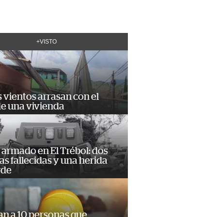
+VISTO
 vientos arrasan con el
de una vivienda
armado en El Trébol: dos
s fallecidas y una herida
rde
an a 10 personas que