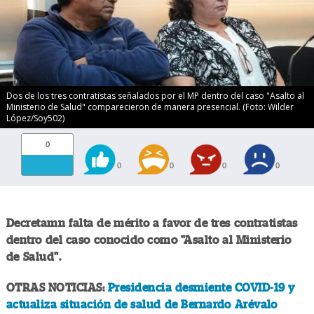
Dos de los tres contratistas señalados por el MP dentro del caso "Asalto al
Ministerio de Salud" comparecieron de manera presencial. (Foto: Wilder
López/Soy502)
0
0
0
0
0
Decretamn falta de mérito a favor de tres contratistas
dentro del caso conocido como "Asalto al Ministerio
de Salud".
OTRAS NOTICIAS:
Presidencia desmiente COVID-19 y
actualiza situación de salud de Bernardo Arévalo