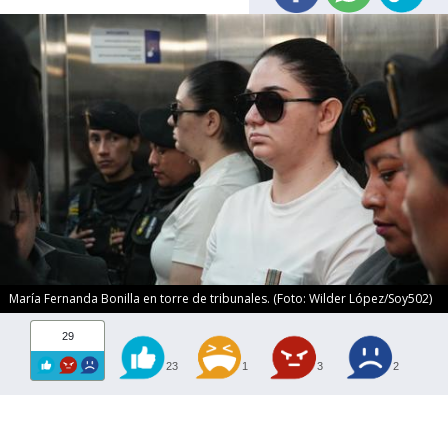
María Fernanda Bonilla en torre de tribunales. (Foto: Wilder López/Soy502)
29
23
1
3
2